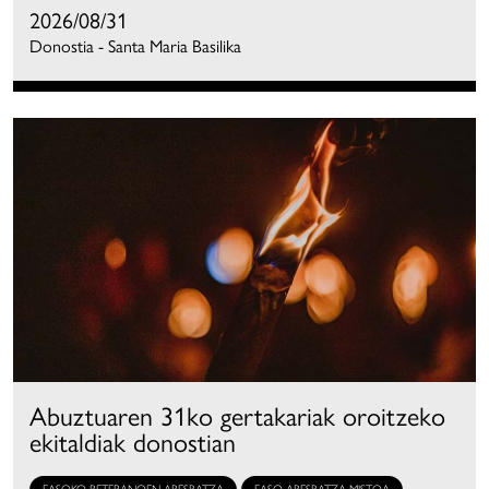
2026/08/31
Donostia - Santa Maria Basilika
Abuztuaren 31ko gertakariak oroitzeko
ekitaldiak donostian