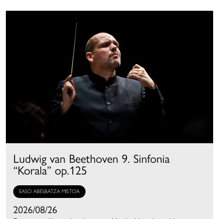
Ludwig van Beethoven 9. Sinfonia
“Korala” op.125
EASO ABESBATZA MISTOA
2026/08/26