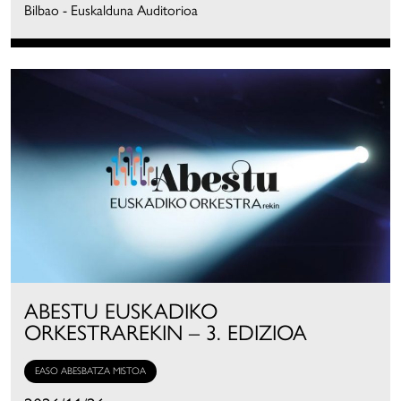
Bilbao - Euskalduna Auditorioa
ABESTU EUSKADIKO
ORKESTRAREKIN – 3. EDIZIOA
EASO ABESBATZA MISTOA