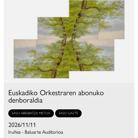
Euskadiko Orkestraren abonuko
denboraldia
EASO ABESBATZA MISTOA
EASO GAZTE
2026/11/11
Iruñea - Baluarte Auditorioa