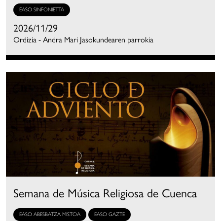
EASO SINFONIETTA
2026/11/29
Ordizia - Andra Mari Jasokundearen parrokia
Semana de Música Religiosa de Cuenca
EASO ABESBATZA MISTOA
EASO GAZTE