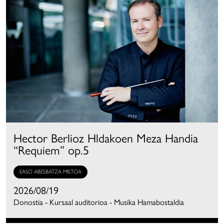
Hector Berlioz Hldakoen Meza Handia
“Requiem” op.5
EASO ABESBATZA MISTOA
2026/08/19
Donostia - Kursaal auditorioa - Musika Hamabostaldia