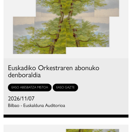
Euskadiko Orkestraren abonuko
denboraldia
EASO ABESBATZA MISTOA
EASO GAZTE
2026/11/07
Bilbao - Euskalduna Auditorioa