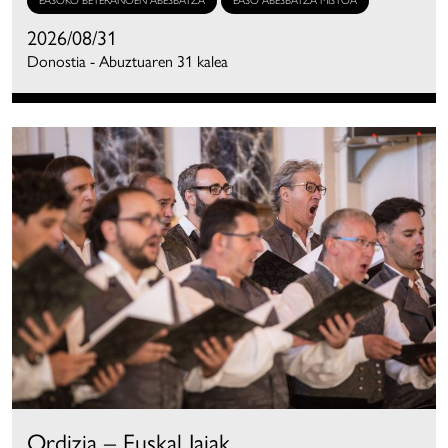
EASOKO BETERANOEN ABESBATZA
EASO ABESBATZA MISTOA
2026/08/31
Donostia - Abuztuaren 31 kalea
Ordizia – Euskal Jaiak