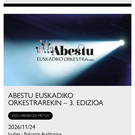
ABESTU EUSKADIKO
ORKESTRAREKIN – 3. EDIZIOA
EASO ABESBATZA MISTOA
2026/11/24
Iruñea - Baluarte Auditorioa