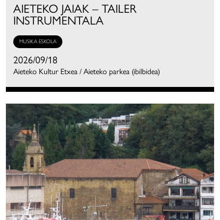
AIETEKO JAIAK – TAILER
INSTRUMENTALA
MUSIKA ESKOLA
2026/09/18
Aieteko Kultur Etxea / Aieteko parkea (ibilbidea)