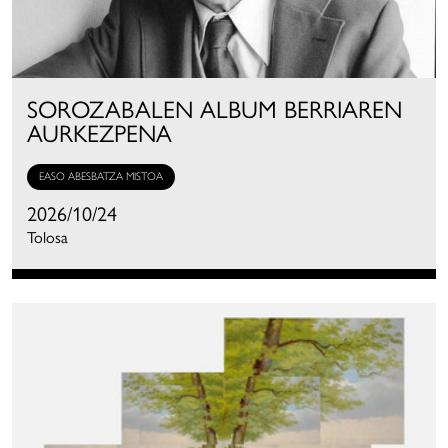
SOROZABALEN ALBUM BERRIAREN
AURKEZPENA
EASO ABESBATZA MISTOA
2026/10/24
Tolosa