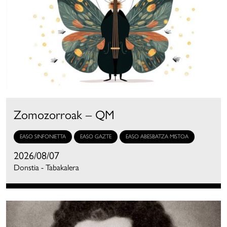
Zomozorroak – QM
EASO SINFONIETTA
EASO GAZTE
EASO ABESBATZA MISTOA
2026/08/07
Donstia - Tabakalera