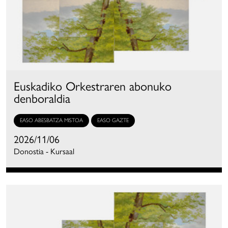
Euskadiko Orkestraren abonuko
denboraldia
EASO ABESBATZA MISTOA
EASO GAZTE
2026/11/06
Donostia - Kursaal