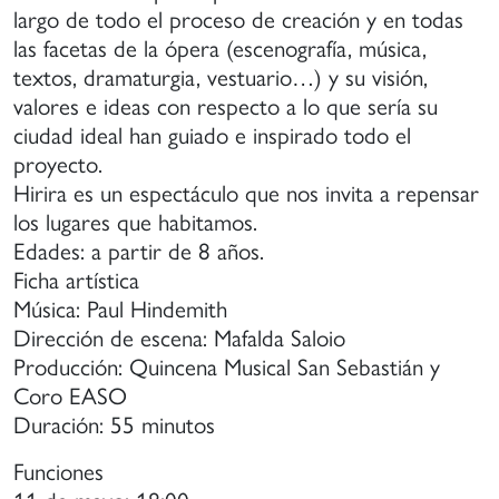
e
largo de todo el proceso de creación y en todas
anera
las facetas de la ópera (escenografía, música,
ue
textos, dramaturgia, vestuario…) y su visión,
uedan
valores e ideas con respecto a lo que sería su
articipar
ciudad ideal han guiado e inspirado todo el
n
proyecto.
stivales
Hirira es un espectáculo que nos invita a repensar
los lugares que habitamos.
onciertos
Edades: a partir de 8 años.
e
Ficha artística
ayor
Música: Paul Hindemith
vel
Dirección de escena: Mafalda Saloio
igencia.
Producción: Quincena Musical San Sebastián y
Coro EASO
Duración: 55 minutos
Funciones
11 de mayo: 18:00