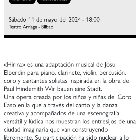
mpulso
ormación
Sábado 11 de mayo del 2024
- 18:00
e
Teatro Arriaga - Bilbao
oros
mateurs
on
na
spiración
«Hirira» es una adaptación musical de Josu
e
Elberdin para piano, clarinete, violín, percusión,
alidad
coro y cantantes solistas inspirada en la obra de
ercana
Paul Hindemith Wir bauen eine Stadt.
Una ópera creada por los niños y niñas del Coro
Easo en la que a través del canto y la danza
e
creativa y acompañados de una escenografía
s
versátil y lúdica nos muestran los entresijos de una
randes
ciudad imaginaria que van construyendo
oros
rofesionales,
libremente. Su participación ha sido nuclear a lo