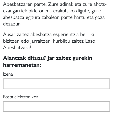
e
Abesbatzaren parte. Zure adinak eta zure ahots-
anera
ezaugarriek bide onena erakutsiko digute, gure
ue
abesbatza egitura zabalean parte hartu eta goza
uedan
dezazun.
articipar
n
Ausar zaitez abesbatza esperientzia berriki
stivales
bizitzen edo jarraitzen: hurbildu zaitez Easo
Abesbatzara!
onciertos
e
Alantzak dituzu? Jar zaitez gurekin
ayor
harremanetan:
vel
Izena
igencia.
Posta elektronikoa