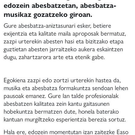
mpulso
edozein abesbatzetan, abesbatza-
musikaz gozatzeko giroan.
ormación
e
Gure abesbatza-aniztasunari esker, betiere
oros
exijentzia eta kalitate maila aproposak bermatuz,
mateurs
zazpi urterekin abesten hasi eta bizitzako etapa
on
guztietan abesten jarraitzeko aukera eskaintzen
na
dugu, zahartzarora arte eta etenik gabe.
spiración
e
alidad
Egokiena zazpi edo zortzi urterekin hastea da,
ercana
musika eta abesbatza formakuntza sendoan lehen
pausoak emanez. Gure lan talde profesionalak
e
abesbatzen kalitatea zein kantu gaitasunen
s
hobekuntza bermatzen dute, honela baterako
randes
kantuan murgiltzeko esperientzia berezia sortuz.
oros
Hala ere, edozein momentutan izan zaitezke Easo
rofesionales,