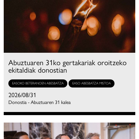
Abuztuaren 31ko gertakariak oroitzeko
ekitaldiak donostian
EASOKO BETERANOEN ABESBATZA
EASO ABESBATZA MISTOA
2026/08/31
Donostia - Abuztuaren 31 kalea