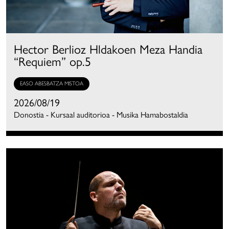
Hector Berlioz Hldakoen Meza Handia
“Requiem” op.5
EASO ABESBATZA MISTOA
2026/08/19
Donostia - Kursaal auditorioa - Musika Hamabostaldia