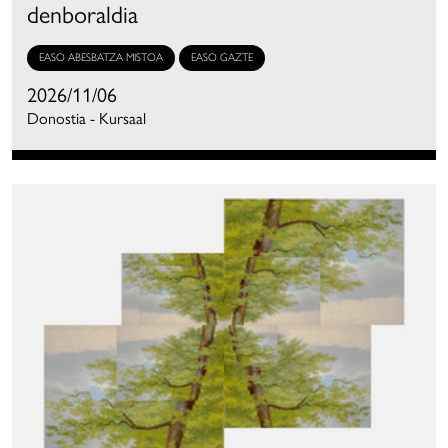
denboraldia
EASO ABESBATZA MISTOA
EASO GAZTE
2026/11/06
Donostia - Kursaal