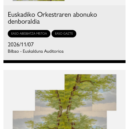
Euskadiko Orkestraren abonuko
denboraldia
EASO ABESBATZA MISTOA
EASO GAZTE
2026/11/07
Bilbao - Euskalduna Auditorioa