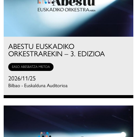
ABESTU EUSKADIKO
ORKESTRAREKIN – 3. EDIZIOA
EASO ABESBATZA MISTOA
2026/11/25
Bilbao - Euskalduna Auditorioa