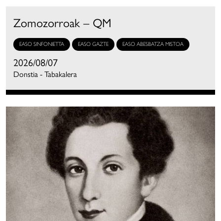
Zomozorroak – QM
EASO SINFONIETTA
EASO GAZTE
EASO ABESBATZA MISTOA
2026/08/07
Donstia - Tabakalera