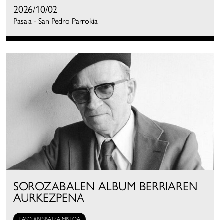
2026/10/02
Pasaia - San Pedro Parrokia
SOROZABALEN ALBUM BERRIAREN
AURKEZPENA
EASO ABESBATZA MISTOA