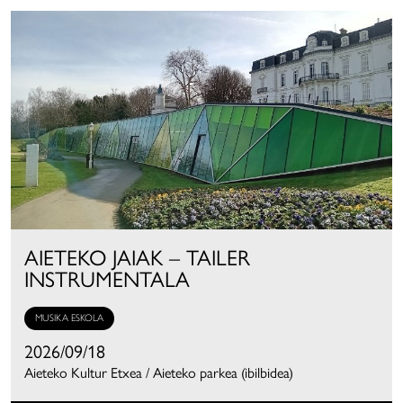
AIETEKO JAIAK – TAILER
INSTRUMENTALA
MUSIKA ESKOLA
2026/09/18
Aieteko Kultur Etxea / Aieteko parkea (ibilbidea)