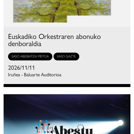
Euskadiko Orkestraren abonuko
denboraldia
EASO ABESBATZA MISTOA
EASO GAZTE
2026/11/11
Iruñea - Baluarte Auditorioa