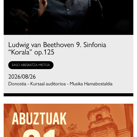
Ludwig van Beethoven 9. Sinfonia
“Korala” op.125
EASO ABESBATZA MISTOA
2026/08/26
Donostia - Kursaal auditorioa - Musika Hamabostaldia