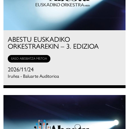
ABESTU EUSKADIKO
ORKESTRAREKIN – 3. EDIZIOA
EASO ABESBATZA MISTOA
2026/11/24
Iruñea - Baluarte Auditorioa