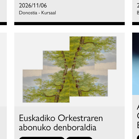
2026/11/06
Donostia - Kursaal
B
Euskadiko Orkestraren
abonuko denboraldia