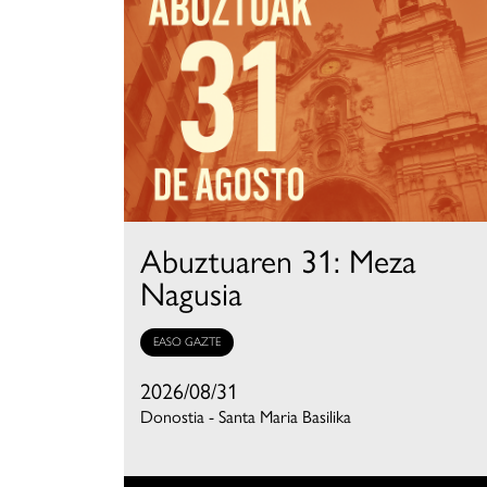
Abuztuaren 31: Meza
Nagusia
EASO GAZTE
2026/08/31
Donostia - Santa Maria Basilika