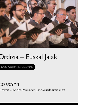
Ordizia – Euskal Jaiak
EASO ABESBATZA GIZONAK
2026/09/11
rdizia - Andre Mariaren Jasokundearen eliza