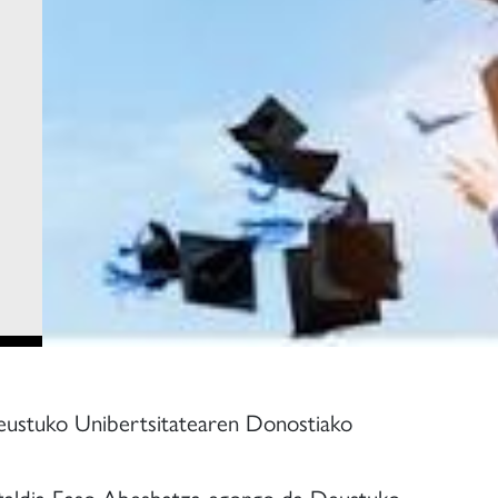
 Deustuko Unibertsitatearen Donostiako
italdia Easo Abesbatza egongo da Deustuko