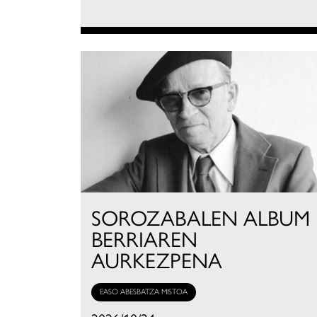
SOROZABALEN ALBUM
BERRIAREN
AURKEZPENA
EASO ABESBATZA MISTOA