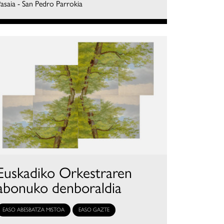
asaia - San Pedro Parrokia
Euskadiko Orkestraren
abonuko denboraldia
EASO ABESBATZA MISTOA
EASO GAZTE