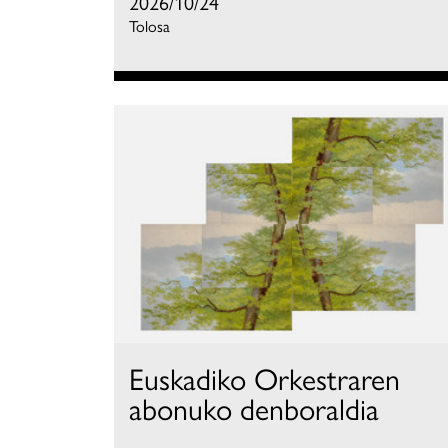
2026/10/24
Tolosa
Euskadiko Orkestraren
abonuko denboraldia