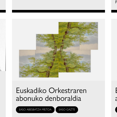
P
Euskadiko Orkestraren
abonuko denboraldia
EASO ABESBATZA MISTOA
EASO GAZTE