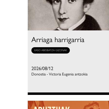
Arriaga harrigarria
EASO ABESBATZA GIZONAK
2026/08/12
Donostia - Victoria Eugenia antzokia