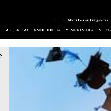
ES
EU
Ahots berrien bila gabiltza
ABESBATZAK ETA SINFONIETTA
MUSIKA ESKOLA
NOR G
e