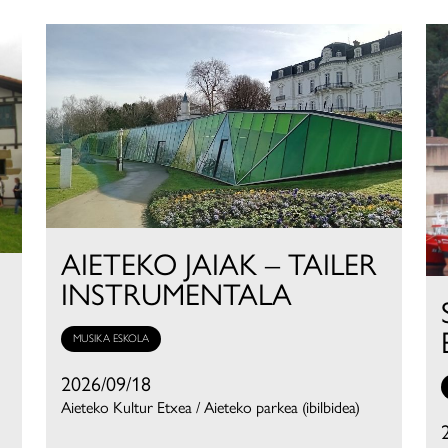
AIETEKO JAIAK – TAILER
INSTRUMENTALA
MUSIKA ESKOLA
2026/09/18
Aieteko Kultur Etxea / Aieteko parkea (ibilbidea)