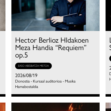
Hector Berlioz Hldakoen
Meza Handia “Requiem”
op.5
EASO ABESBATZA MISTOA
D
2026/08/19
Donostia - Kursaal auditorioa - Musika
Hamabostaldia