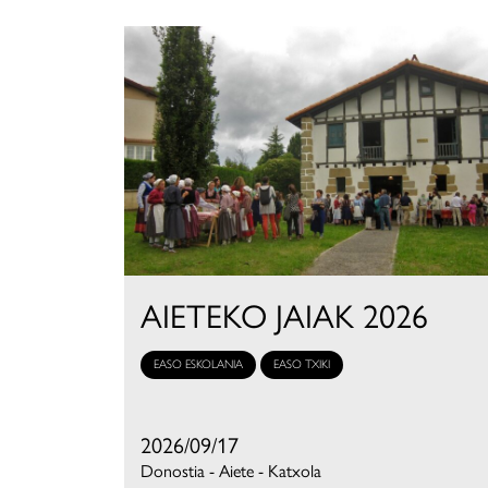
AIETEKO JAIAK 2026
EASO ESKOLANIA
EASO TXIKI
2026/09/17
Donostia - Aiete - Katxola