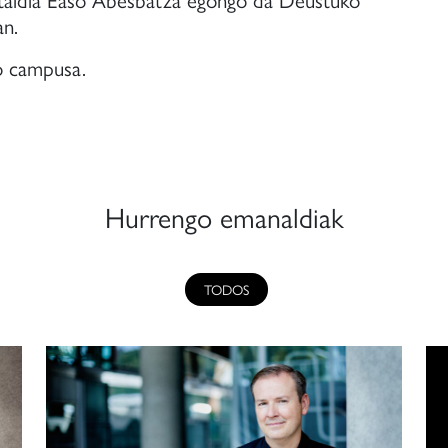
n.
o campusa.
Hurrengo emanaldiak
TODOS