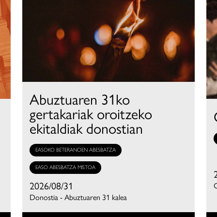
Abuztuaren 31ko
gertakariak oroitzeko
ekitaldiak donostian
EASOKO BETERANOEN ABESBATZA
EASO ABESBATZA MISTOA
2026/08/31
O
Donostia - Abuztuaren 31 kalea