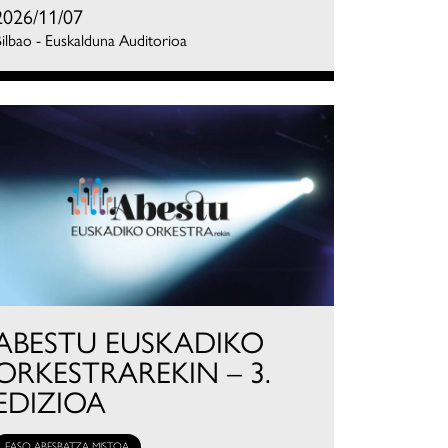
2026/11/07
ilbao - Euskalduna Auditorioa
ABESTU EUSKADIKO
ORKESTRAREKIN – 3.
EDIZIOA
EASO ABESBATZA MISTOA