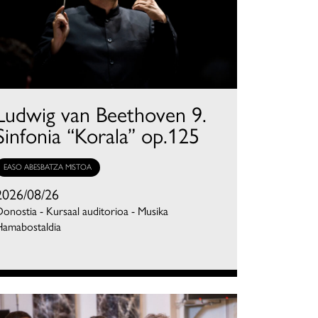
Ludwig van Beethoven 9.
Sinfonia “Korala” op.125
EASO ABESBATZA MISTOA
2026/08/26
onostia - Kursaal auditorioa - Musika
Hamabostaldia