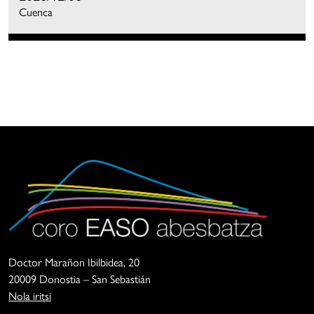
Cuenca
Coro
La
Easo
Asociación
Doctor Marañon Ibilbidea, 20
Abesbatza
Coro
20009 Donostia – San Sebastián
Easo
Nola iritsi
es