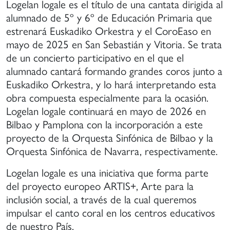
Logelan logale es el título de una cantata dirigida al
e
alumnado de 5º y 6º de Educación Primaria que
anera
estrenará Euskadiko Orkestra y el CoroEaso en
ue
mayo de 2025 en San Sebastián y Vitoria. Se trata
uedan
articipar
de un concierto participativo en el que el
n
alumnado cantará formando grandes coros junto a
stivales
Euskadiko Orkestra, y lo hará interpretando esta
obra compuesta especialmente para la ocasión.
onciertos
Logelan logale continuará en mayo de 2026 en
e
Bilbao y Pamplona con la incorporación a este
ayor
proyecto de la Orquesta Sinfónica de Bilbao y la
vel
Orquesta Sinfónica de Navarra, respectivamente.
igencia.
Logelan logale es una iniciativa que forma parte
del proyecto europeo ARTIS+, Arte para la
inclusión social, a través de la cual queremos
impulsar el canto coral en los centros educativos
de nuestro País.