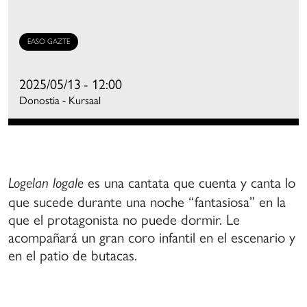
mpulso
ormación
EASO GAZTE
e
oros
2025/05/13
- 12:00
mateurs
Donostia - Kursaal
on
na
spiración
e
alidad
es una cantata que cuenta y canta lo
Logelan logale
ercana
que sucede durante una noche “fantasiosa” en la
que el protagonista no puede dormir. Le
e
acompañará un gran coro infantil en el escenario y
s
en el patio de butacas.
randes
oros
rofesionales,