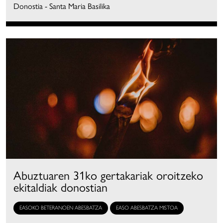
Donostia - Santa Maria Basilika
Abuztuaren 31ko gertakariak oroitzeko
ekitaldiak donostian
EASOKO BETERANOEN ABESBATZA
EASO ABESBATZA MISTOA