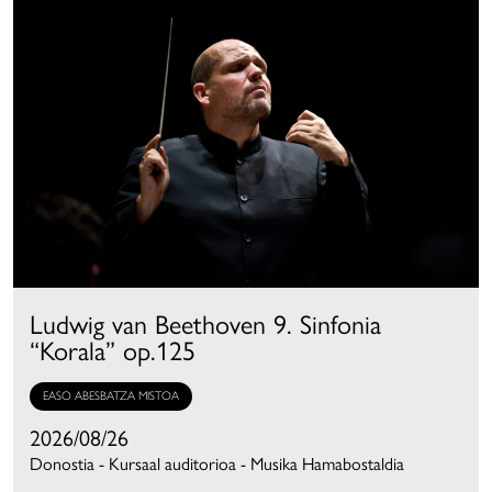
Ludwig van Beethoven 9. Sinfonia
“Korala” op.125
EASO ABESBATZA MISTOA
2026/08/26
Donostia - Kursaal auditorioa - Musika Hamabostaldia