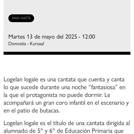
mpulso
ormación
EASO GAZTE
e
oros
Martes 13 de mayo del 2025
- 12:00
mateurs
Donostia - Kursaal
on
na
spiración
e
alidad
Logelan logale es una cantata que cuenta y canta
ercana
lo que sucede durante una noche “fantasiosa” en
la que el protagonista no puede dormir. Le
e
acompañará un gran coro infantil en el escenario y
s
en el patio de butacas.
randes
Logelan logale es el título de una cantata dirigida al
oros
alumnado de 5º y 6º de Educación Primaria que
rofesionales,