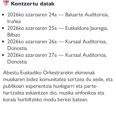
Kontzertu datak
2026ko azaroaren 24a — Baluarte Auditorioa,
Iruñea
2026ko azaroaren 25a — Euskalduna Jauregia,
Bilbao
2026ko azaroaren 26a — Kursaal Auditorioa,
Donostia
2026ko azaroaren 27a — Kursaal Auditorioa,
Donostia
Abestu Euskadiko Orkestrarekin ekimenak
musikaren bidez komunitatea sortzea du xede, eta
publikoari esperientzia hunkigarri eta parte-
hartzailea eskaintzen dio, musika sinfonikoa eta
korala hurbiltzeko modu berezi batean.