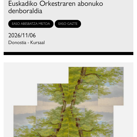
Euskadiko Orkestraren abonuko
denboraldia
EASO ABESBATZA MISTOA
EASO GAZTE
2026/11/06
Donostia - Kursaal