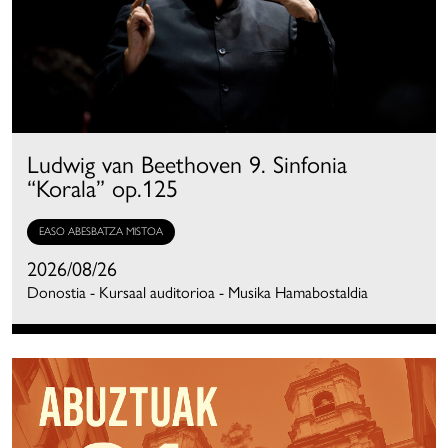
Ludwig van Beethoven 9. Sinfonia
“Korala” op.125
EASO ABESBATZA MISTOA
2026/08/26
Donostia - Kursaal auditorioa - Musika Hamabostaldia