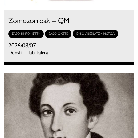
Zomozorroak – QM
EASO SINFONIETTA
EASO GAZTE
EASO ABESBATZA MISTOA
2026/08/07
Donstia - Tabakalera