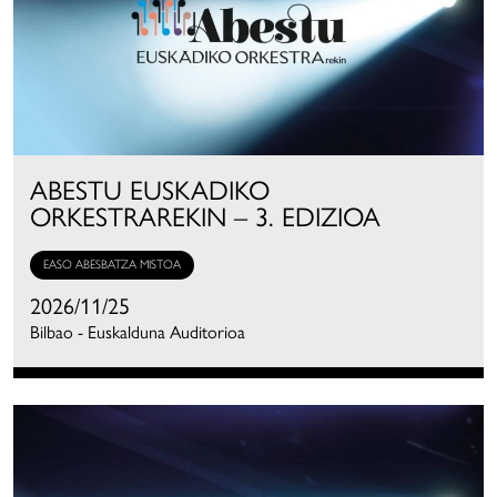
ABESTU EUSKADIKO
ORKESTRAREKIN – 3. EDIZIOA
EASO ABESBATZA MISTOA
2026/11/25
Bilbao - Euskalduna Auditorioa