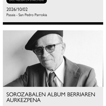
EASO ABESBATZA EMAKUMEAK
2026/10/02
Pasaia - San Pedro Parrokia
SOROZABALEN ALBUM BERRIAREN
AURKEZPENA