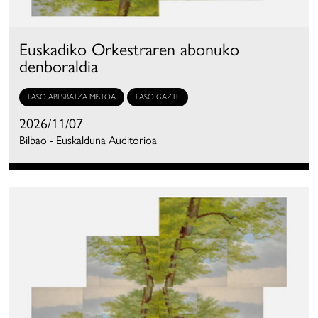
Euskadiko Orkestraren abonuko
denboraldia
EASO ABESBATZA MISTOA
EASO GAZTE
2026/11/07
Bilbao - Euskalduna Auditorioa