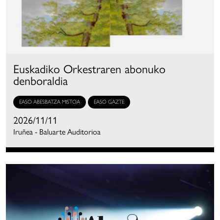
Euskadiko Orkestraren abonuko
denboraldia
EASO ABESBATZA MISTOA
EASO GAZTE
2026/11/11
Iruñea - Baluarte Auditorioa