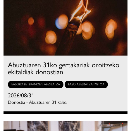
Abuztuaren 31ko gertakariak oroitzeko
ekitaldiak donostian
EASOKO BETERANOEN ABESBATZA
EASO ABESBATZA MISTOA
2026/08/31
Donostia - Abuztuaren 31 kalea