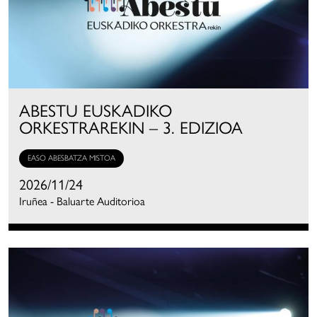
ABESTU EUSKADIKO
ORKESTRAREKIN – 3. EDIZIOA
EASO ABESBATZA MISTOA
2026/11/24
Iruñea - Baluarte Auditorioa