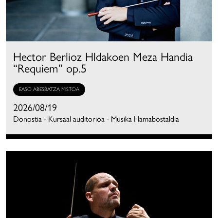
Hector Berlioz Hldakoen Meza Handia
“Requiem” op.5
EASO ABESBATZA MISTOA
2026/08/19
Donostia - Kursaal auditorioa - Musika Hamabostaldia