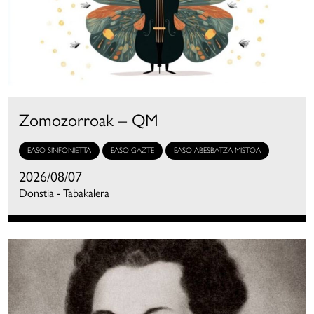
Zomozorroak – QM
EASO SINFONIETTA
EASO GAZTE
EASO ABESBATZA MISTOA
2026/08/07
Donstia - Tabakalera