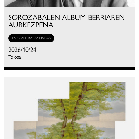
SOROZABALEN ALBUM BERRIAREN
AURKEZPENA
EASO ABESBATZA MISTOA
2026/10/24
Tolosa