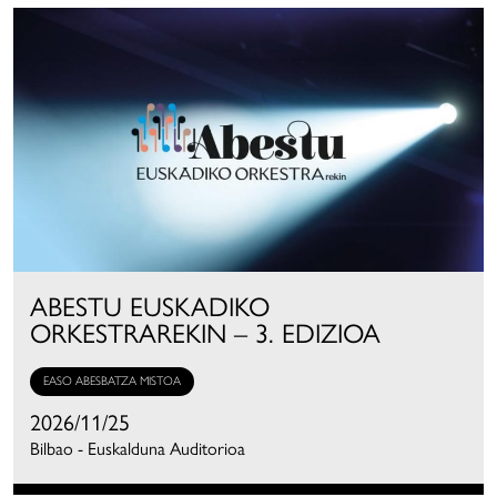
ABESTU EUSKADIKO
ORKESTRAREKIN – 3. EDIZIOA
EASO ABESBATZA MISTOA
2026/11/25
Bilbao - Euskalduna Auditorioa