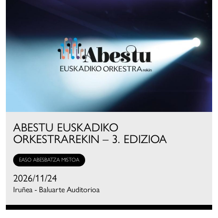
ABESTU EUSKADIKO
ORKESTRAREKIN – 3. EDIZIOA
EASO ABESBATZA MISTOA
2026/11/24
Iruñea - Baluarte Auditorioa