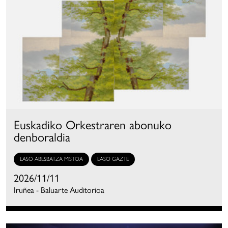
Euskadiko Orkestraren abonuko
denboraldia
EASO ABESBATZA MISTOA
EASO GAZTE
2026/11/11
Iruñea - Baluarte Auditorioa