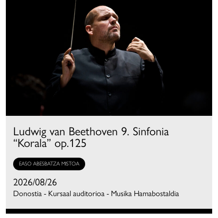
Ludwig van Beethoven 9. Sinfonia
“Korala” op.125
EASO ABESBATZA MISTOA
2026/08/26
Donostia - Kursaal auditorioa - Musika Hamabostaldia