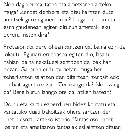
Non dago errealitatea eta ametsaren arteko
muga? Zenbat denbora eta pisu hartzen dute
ametsek gure egunerokoan? Lo gaudenean eta
esna gaudenean egiten ditugun ametsak leku
berera iristen dira?
Protagonista bere ohean sartzen da, baina ezin da
lokartu. Egunari errepasoa egiten dio, lasaitu
nahian, baina nekatuegi sentitzen da loak har
dezan. Gauaren ordu txikietan, muga hori
zeharkatzen saiatzen den bitartean, zerbait edo
norbait agertuko zaio. Zer izango da? Nor izango
da? Bere burua izango ote da, azken batean?
Doinu eta kantu ezberdinen bidez kontatu eta
kantatuko dugu bakoitzak ohera sartzen den
unetik esnatu arteko istorio “fantasioso” hori;
loaren eta ametsaren fantasiak eskaintzen dituen