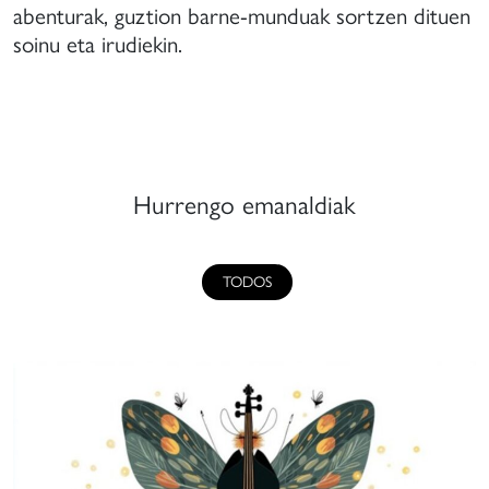
abenturak, guztion barne-munduak sortzen dituen
soinu eta irudiekin.
Hurrengo emanaldiak
TODOS