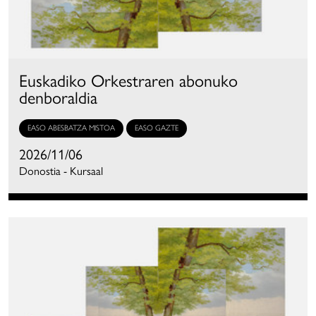
Euskadiko Orkestraren abonuko
denboraldia
EASO ABESBATZA MISTOA
EASO GAZTE
2026/11/06
Donostia - Kursaal