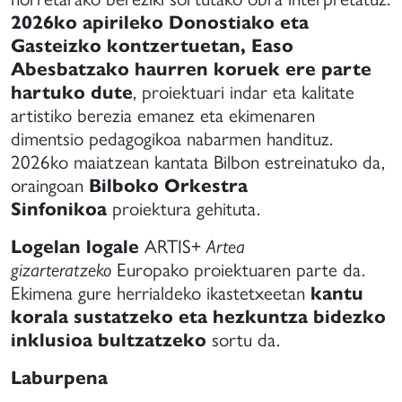
e
2026ko apirileko Donostiako eta
anera
Gasteizko kontzertuetan, Easo
ue
Abesbatzako haurren koruek ere parte
uedan
hartuko dute
, proiektuari indar eta kalitate
articipar
artistiko berezia emanez eta ekimenaren
n
dimentsio pedagogikoa nabarmen handituz.
stivales
2026ko maiatzean kantata Bilbon estreinatuko da,
onciertos
oraingoan
Bilboko Orkestra
e
Sinfonikoa
proiektura gehituta.
ayor
Logelan logale
ARTIS+
Artea
vel
gizarteratzeko
Europako proiektuaren parte da.
igencia.
Ekimena gure herrialdeko ikastetxeetan
kantu
korala sustatzeko eta hezkuntza bidezko
inklusioa bultzatzeko
sortu da.
Laburpena