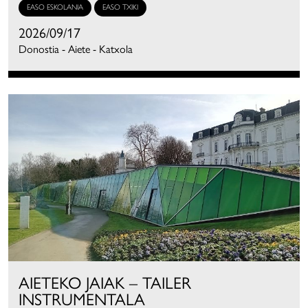
EASO ESKOLANIA
EASO TXIKI
2026/09/17
Donostia - Aiete - Katxola
AIETEKO JAIAK – TAILER
INSTRUMENTALA