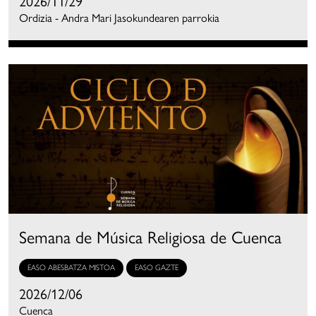
2026/11/29
Ordizia - Andra Mari Jasokundearen parrokia
Semana de Música Religiosa de Cuenca
EASO ABESBATZA MISTOA
EASO GAZTE
2026/12/06
Cuenca