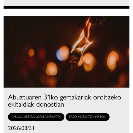
Abuztuaren 31ko gertakariak oroitzeko
ekitaldiak donostian
EASOKO BETERANOEN ABESBATZA
EASO ABESBATZA MISTOA
2026/08/31