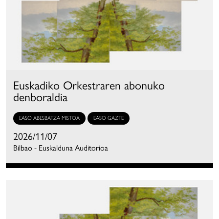
Euskadiko Orkestraren abonuko
denboraldia
EASO ABESBATZA MISTOA
EASO GAZTE
2026/11/07
Bilbao - Euskalduna Auditorioa