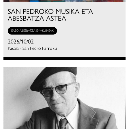
SAN PEDROKO MUSIKA ETA
ABESBATZA ASTEA
EASO ABESBATZA EMAKUMEAK
2026/10/02
Pasaia - San Pedro Parrokia