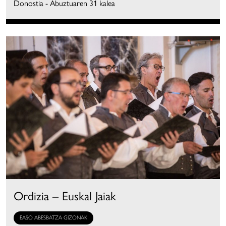
Donostia - Abuztuaren 31 kalea
Ordizia – Euskal Jaiak
EASO ABESBATZA GIZONAK