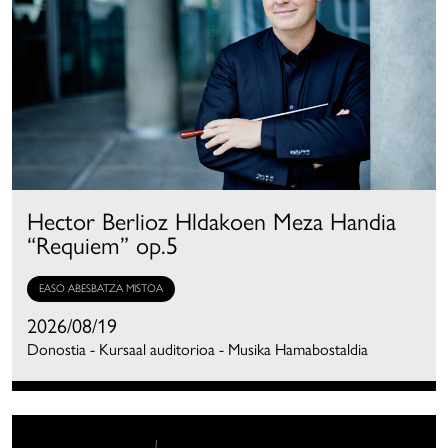
Hector Berlioz Hldakoen Meza Handia
“Requiem” op.5
EASO ABESBATZA MISTOA
2026/08/19
Donostia - Kursaal auditorioa - Musika Hamabostaldia