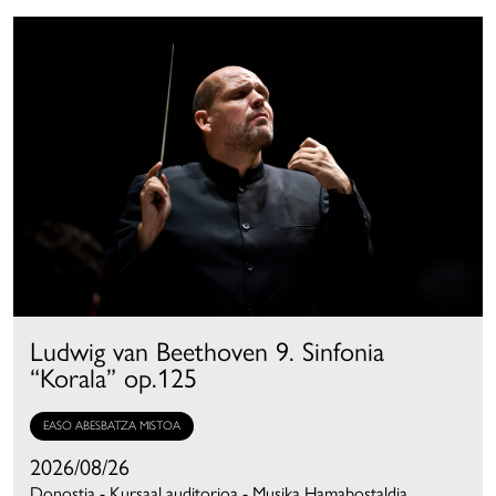
Ludwig van Beethoven 9. Sinfonia
“Korala” op.125
EASO ABESBATZA MISTOA
2026/08/26
Donostia - Kursaal auditorioa - Musika Hamabostaldia