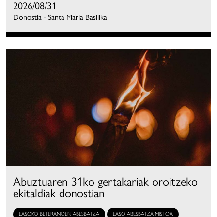
2026/08/31
Donostia - Santa Maria Basilika
Abuztuaren 31ko gertakariak oroitzeko
ekitaldiak donostian
EASOKO BETERANOEN ABESBATZA
EASO ABESBATZA MISTOA