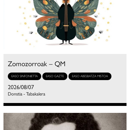
Zomozorroak – QM
EASO SINFONIETTA
EASO GAZTE
EASO ABESBATZA MISTOA
2026/08/07
Donstia - Tabakalera