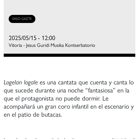
mpulso
ormación
EASO GAZTE
e
oros
2025/05/15
- 12:00
mateurs
Vitoria - Jesus Guridi Musika Kontserbatorio
on
na
spiración
e
alidad
Logelan logale
es una cantata que cuenta y canta lo
ercana
que sucede durante una noche “fantasiosa” en la
que el protagonista no puede dormir. Le
e
acompañará un gran coro infantil en el escenario y
s
en el patio de butacas.
randes
oros
rofesionales,