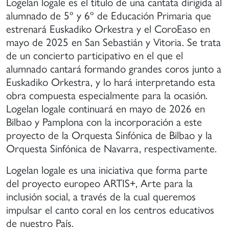
Logelan logale es el título de una cantata dirigida al
e
alumnado de 5º y 6º de Educación Primaria que
anera
estrenará Euskadiko Orkestra y el CoroEaso en
ue
mayo de 2025 en San Sebastián y Vitoria. Se trata
uedan
de un concierto participativo en el que el
articipar
n
alumnado cantará formando grandes coros junto a
stivales
Euskadiko Orkestra, y lo hará interpretando esta
obra compuesta especialmente para la ocasión.
onciertos
Logelan logale continuará en mayo de 2026 en
e
Bilbao y Pamplona con la incorporación a este
ayor
proyecto de la Orquesta Sinfónica de Bilbao y la
vel
Orquesta Sinfónica de Navarra, respectivamente.
igencia.
Logelan logale es una iniciativa que forma parte
del proyecto europeo ARTIS+, Arte para la
inclusión social, a través de la cual queremos
impulsar el canto coral en los centros educativos
de nuestro País.