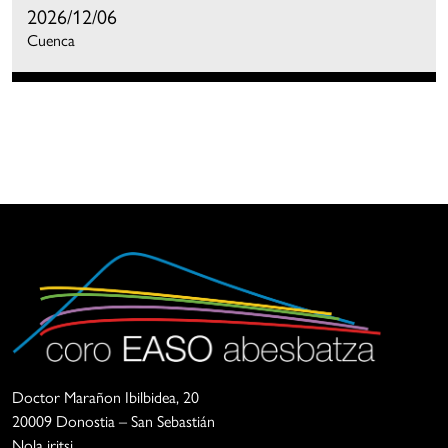
2026/12/06
Cuenca
Coro
La
Easo
Asociación
Doctor Marañon Ibilbidea, 20
Abesbatza
Coro
20009 Donostia – San Sebastián
Easo
Nola iritsi