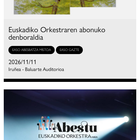
Euskadiko Orkestraren abonuko
denboraldia
EASO ABESBATZA MISTOA
EASO GAZTE
2026/11/11
Iruñea - Baluarte Auditorioa