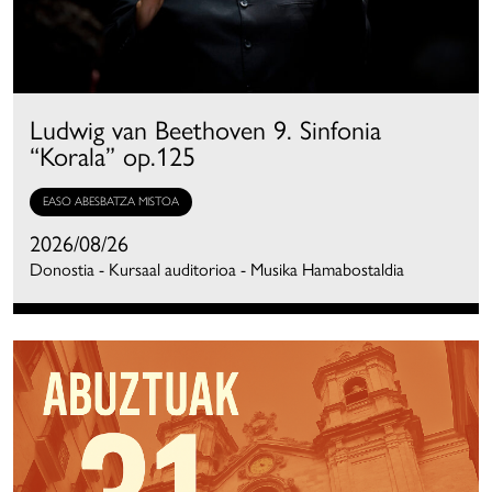
Ludwig van Beethoven 9. Sinfonia
“Korala” op.125
EASO ABESBATZA MISTOA
2026/08/26
Donostia - Kursaal auditorioa - Musika Hamabostaldia