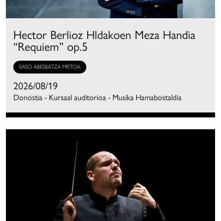
Hector Berlioz Hldakoen Meza Handia
“Requiem” op.5
EASO ABESBATZA MISTOA
2026/08/19
Donostia - Kursaal auditorioa - Musika Hamabostaldia