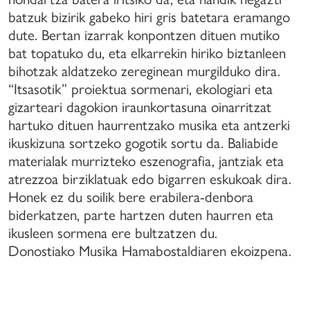
e
batzuk bizirik gabeko hiri gris batetara eramango
anera
dute. Bertan izarrak konpontzen dituen mutiko
ue
bat topatuko du, eta elkarrekin hiriko biztanleen
uedan
bihotzak aldatzeko zereginean murgilduko dira.
articipar
“Itsasotik” proiektua sormenari, ekologiari eta
n
gizarteari dagokion iraunkortasuna oinarritzat
stivales
hartuko dituen haurrentzako musika eta antzerki
ikuskizuna sortzeko gogotik sortu da. Baliabide
onciertos
e
materialak murrizteko eszenografia, jantziak eta
ayor
atrezzoa birziklatuak edo bigarren eskukoak dira.
vel
Honek ez du soilik bere erabilera-denbora
biderkatzen, parte hartzen duten haurren eta
igencia.
ikusleen sormena ere bultzatzen du.
Donostiako Musika Hamabostaldiaren ekoizpena.