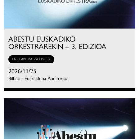
ABESTU EUSKADIKO
ORKESTRAREKIN – 3. EDIZIOA
EASO ABESBATZA MISTOA
2026/11/25
Bilbao - Euskalduna Auditorioa