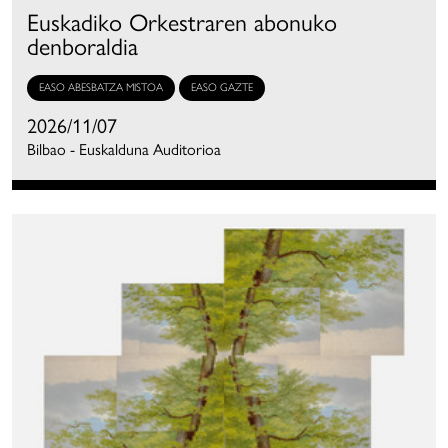
Euskadiko Orkestraren abonuko
denboraldia
EASO ABESBATZA MISTOA
EASO GAZTE
2026/11/07
Bilbao - Euskalduna Auditorioa