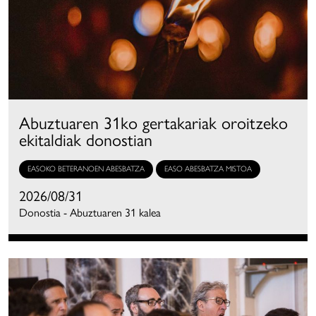
Abuztuaren 31ko gertakariak oroitzeko
ekitaldiak donostian
EASOKO BETERANOEN ABESBATZA
EASO ABESBATZA MISTOA
2026/08/31
Donostia - Abuztuaren 31 kalea