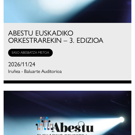
ABESTU EUSKADIKO
ORKESTRAREKIN – 3. EDIZIOA
EASO ABESBATZA MISTOA
2026/11/24
Iruñea - Baluarte Auditorioa