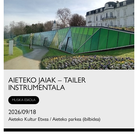
AIETEKO JAIAK – TAILER
INSTRUMENTALA
MUSIKA ESKOLA
2026/09/18
Aieteko Kultur Etxea / Aieteko parkea (ibilbidea)