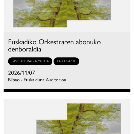
Euskadiko Orkestraren abonuko
denboraldia
EASO ABESBATZA MISTOA
EASO GAZTE
2026/11/07
Bilbao - Euskalduna Auditorioa