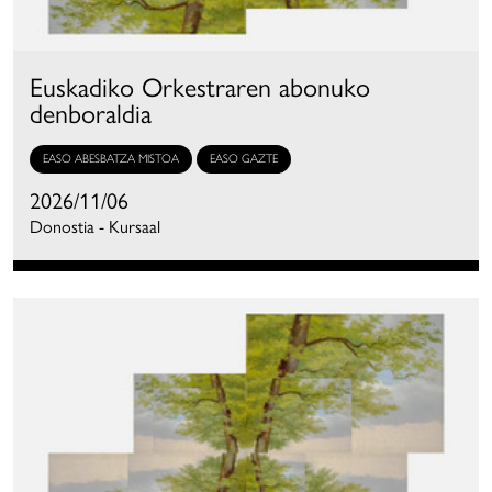
Euskadiko Orkestraren abonuko
denboraldia
EASO ABESBATZA MISTOA
EASO GAZTE
2026/11/06
Donostia - Kursaal