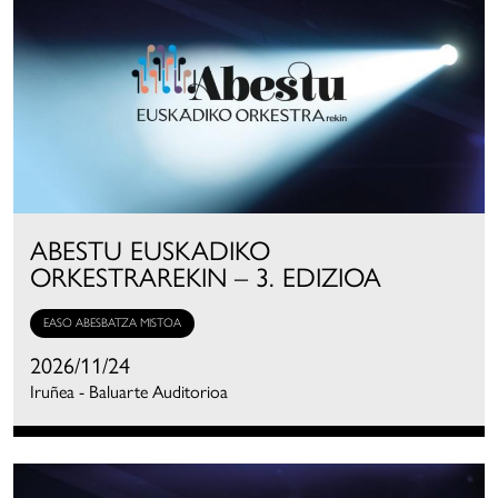
ABESTU EUSKADIKO
ORKESTRAREKIN – 3. EDIZIOA
EASO ABESBATZA MISTOA
2026/11/24
Iruñea - Baluarte Auditorioa