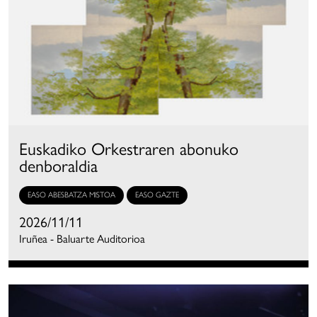
Euskadiko Orkestraren abonuko
denboraldia
EASO ABESBATZA MISTOA
EASO GAZTE
2026/11/11
Iruñea - Baluarte Auditorioa