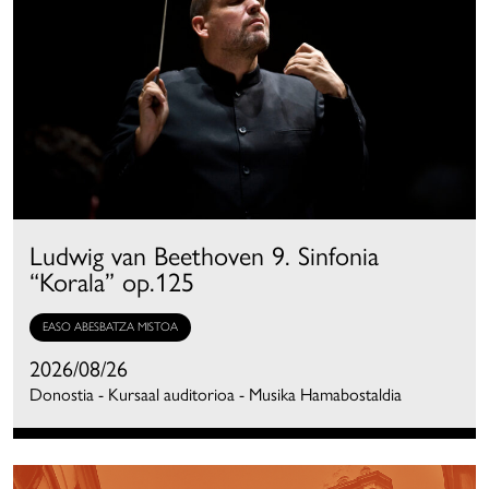
Ludwig van Beethoven 9. Sinfonia
“Korala” op.125
EASO ABESBATZA MISTOA
2026/08/26
Donostia - Kursaal auditorioa - Musika Hamabostaldia