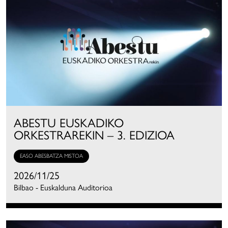
ABESTU EUSKADIKO
ORKESTRAREKIN – 3. EDIZIOA
EASO ABESBATZA MISTOA
2026/11/25
Bilbao - Euskalduna Auditorioa