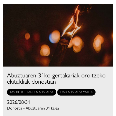
Abuztuaren 31ko gertakariak oroitzeko
ekitaldiak donostian
EASOKO BETERANOEN ABESBATZA
EASO ABESBATZA MISTOA
2026/08/31
Donostia - Abuztuaren 31 kalea