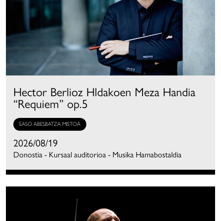
Hector Berlioz Hldakoen Meza Handia
“Requiem” op.5
EASO ABESBATZA MISTOA
2026/08/19
Donostia - Kursaal auditorioa - Musika Hamabostaldia