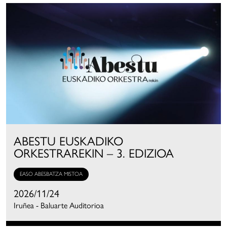
ABESTU EUSKADIKO
ORKESTRAREKIN – 3. EDIZIOA
EASO ABESBATZA MISTOA
2026/11/24
Iruñea - Baluarte Auditorioa