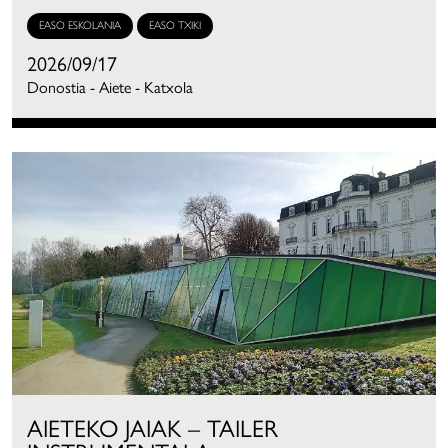
EASO ESKOLANIA
EASO TXIKI
2026/09/17
Donostia - Aiete - Katxola
AIETEKO JAIAK – TAILER