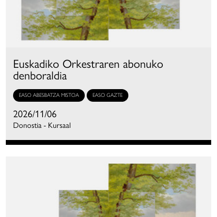
Euskadiko Orkestraren abonuko
denboraldia
EASO ABESBATZA MISTOA
EASO GAZTE
2026/11/06
Donostia - Kursaal