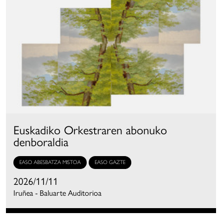
Euskadiko Orkestraren abonuko
denboraldia
EASO ABESBATZA MISTOA
EASO GAZTE
2026/11/11
Iruñea - Baluarte Auditorioa