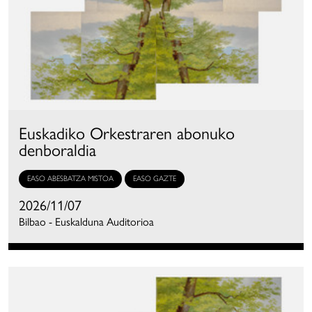
Euskadiko Orkestraren abonuko
denboraldia
EASO ABESBATZA MISTOA
EASO GAZTE
2026/11/07
Bilbao - Euskalduna Auditorioa