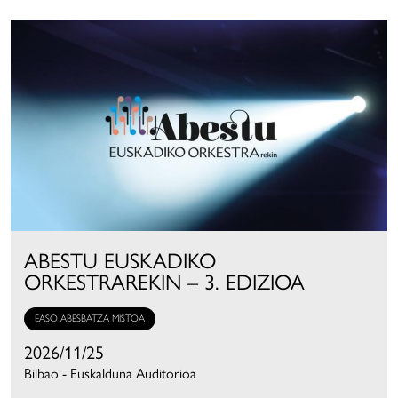
ABESTU EUSKADIKO
ORKESTRAREKIN – 3. EDIZIOA
EASO ABESBATZA MISTOA
2026/11/25
Bilbao - Euskalduna Auditorioa