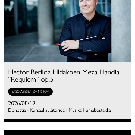
Hector Berlioz Hldakoen Meza Handia
“Requiem” op.5
EASO ABESBATZA MISTOA
2026/08/19
Donostia - Kursaal auditorioa - Musika Hamabostaldia