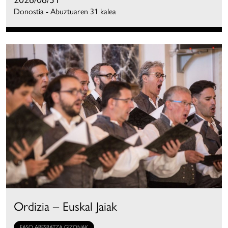
Donostia - Abuztuaren 31 kalea
Ordizia – Euskal Jaiak
EASO ABESBATZA GIZONAK