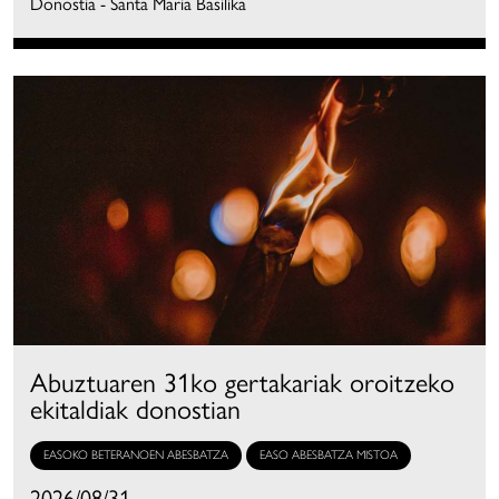
Donostia - Santa Maria Basilika
Abuztuaren 31ko gertakariak oroitzeko
ekitaldiak donostian
EASOKO BETERANOEN ABESBATZA
EASO ABESBATZA MISTOA
2026/08/31