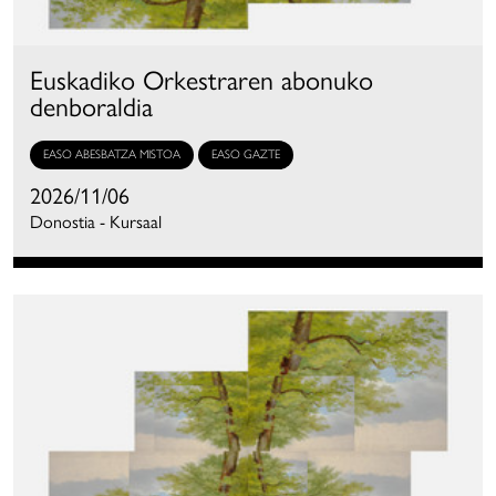
Euskadiko Orkestraren abonuko
denboraldia
EASO ABESBATZA MISTOA
EASO GAZTE
2026/11/06
Donostia - Kursaal