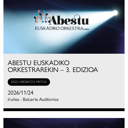
ABESTU EUSKADIKO
ORKESTRAREKIN – 3. EDIZIOA
EASO ABESBATZA MISTOA
2026/11/24
Iruñea - Baluarte Auditorioa