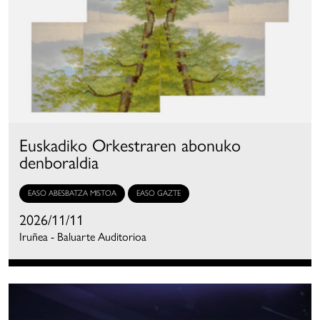
Euskadiko Orkestraren abonuko
denboraldia
EASO ABESBATZA MISTOA
EASO GAZTE
2026/11/11
Iruñea - Baluarte Auditorioa