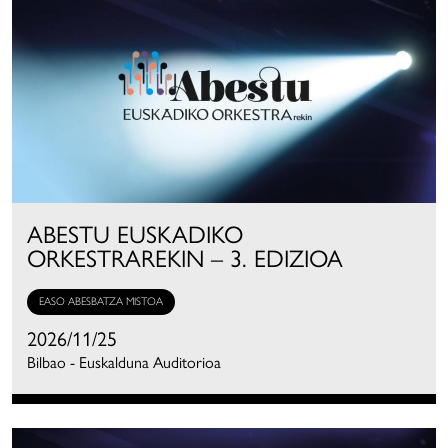
ABESTU EUSKADIKO
ORKESTRAREKIN – 3. EDIZIOA
EASO ABESBATZA MISTOA
2026/11/25
Bilbao - Euskalduna Auditorioa