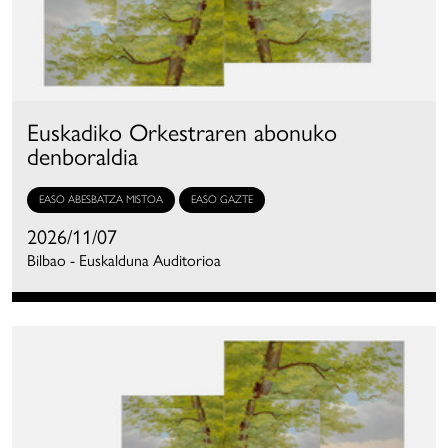
Euskadiko Orkestraren abonuko
denboraldia
EASO ABESBATZA MISTOA
EASO GAZTE
2026/11/07
Bilbao - Euskalduna Auditorioa