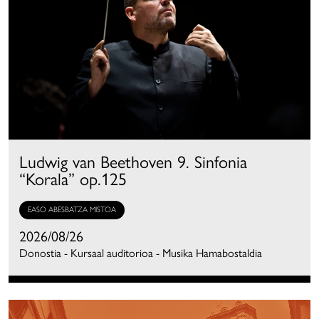
Ludwig van Beethoven 9. Sinfonia
“Korala” op.125
EASO ABESBATZA MISTOA
2026/08/26
Donostia - Kursaal auditorioa - Musika Hamabostaldia