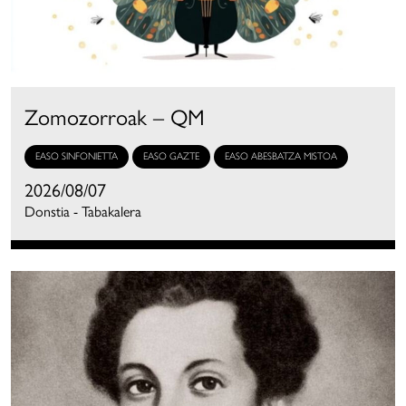
Zomozorroak – QM
EASO SINFONIETTA
EASO GAZTE
EASO ABESBATZA MISTOA
2026/08/07
Donstia - Tabakalera