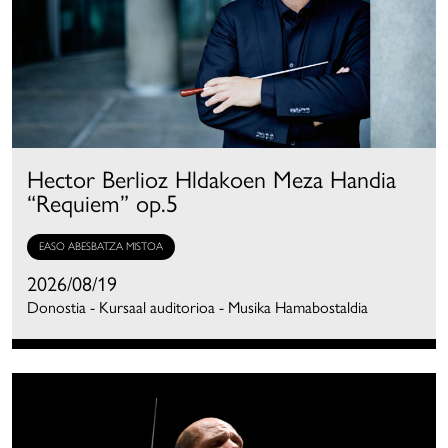
Hector Berlioz Hldakoen Meza Handia
“Requiem” op.5
EASO ABESBATZA MISTOA
2026/08/19
Donostia - Kursaal auditorioa - Musika Hamabostaldia