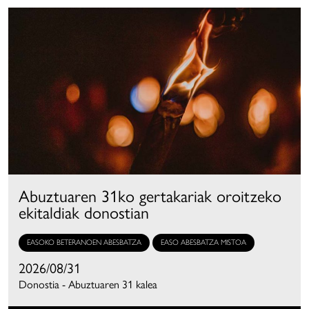
Abuztuaren 31ko gertakariak oroitzeko
ekitaldiak donostian
EASOKO BETERANOEN ABESBATZA
EASO ABESBATZA MISTOA
2026/08/31
Donostia - Abuztuaren 31 kalea