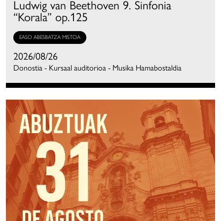
Ludwig van Beethoven 9. Sinfonia
“Korala” op.125
EASO ABESBATZA MISTOA
2026/08/26
Donostia - Kursaal auditorioa - Musika Hamabostaldia