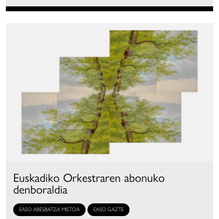
Euskadiko Orkestraren abonuko
denboraldia
EASO ABESBATZA MISTOA
EASO GAZTE