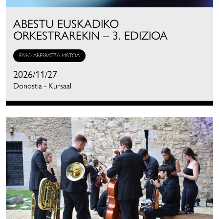
ABESTU EUSKADIKO
ORKESTRAREKIN – 3. EDIZIOA
EASO ABESBATZA MISTOA
2026/11/27
Donostia - Kursaal