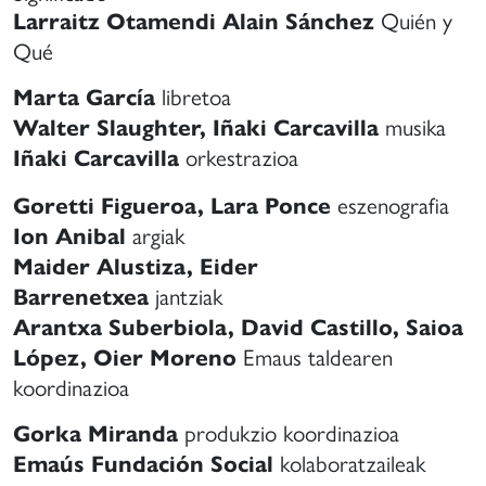
Quién y
Larraitz Otamendi Alain Sánchez
Qué
libretoa
Marta García
musika
Walter Slaughter, Iñaki Carcavilla
orkestrazioa
Iñaki Carcavilla
eszenografia
Goretti Figueroa, Lara Ponce
argiak
Ion Anibal
Maider Alustiza, Eider
jantziak
Barrenetxea
Arantxa Suberbiola, David Castillo, Saioa
Emaus taldearen
López, Oier Moreno
koordinazioa
produkzio koordinazioa
Gorka Miranda
kolaboratzaileak
Emaús Fundación Social