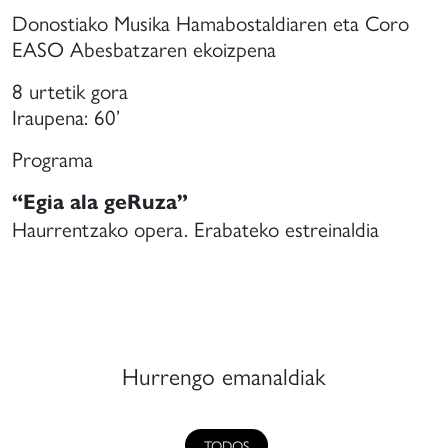
Donostiako Musika Hamabostaldiaren eta Coro
EASO Abesbatzaren ekoizpena
8 urtetik gora
Iraupena: 60’
Programa
“Egia ala geRuza”
Haurrentzako opera. Erabateko estreinaldia
Hurrengo emanaldiak
TODOS