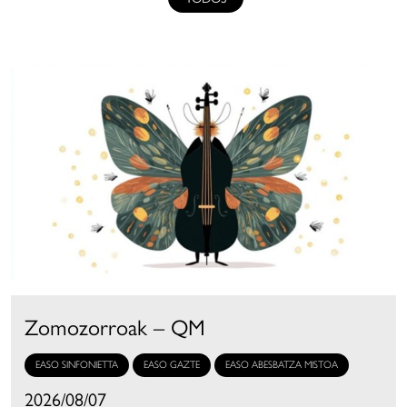
Zomozorroak – QM
EASO SINFONIETTA
EASO GAZTE
EASO ABESBATZA MISTOA
2026/08/07