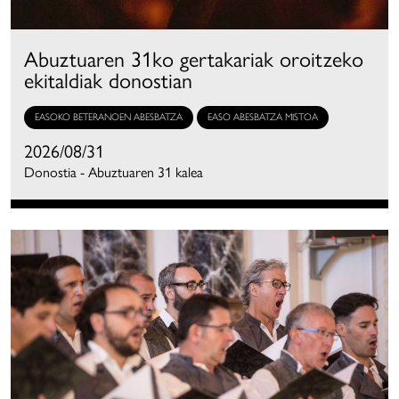
Abuztuaren 31ko gertakariak oroitzeko
ekitaldiak donostian
EASOKO BETERANOEN ABESBATZA
EASO ABESBATZA MISTOA
2026/08/31
Donostia - Abuztuaren 31 kalea