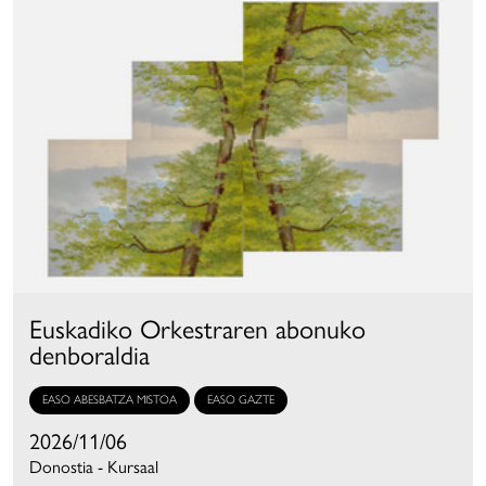
Euskadiko Orkestraren abonuko
denboraldia
EASO ABESBATZA MISTOA
EASO GAZTE
2026/11/06
Donostia - Kursaal