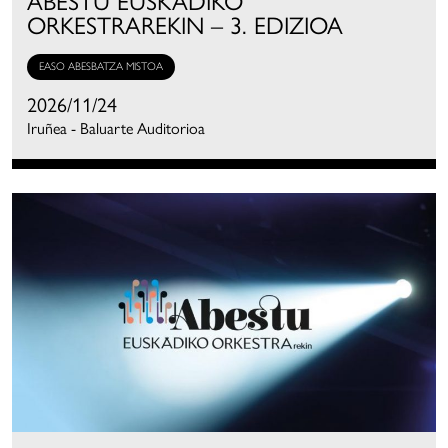
ABESTU EUSKADIKO
ORKESTRAREKIN – 3. EDIZIOA
EASO ABESBATZA MISTOA
2026/11/24
Iruñea - Baluarte Auditorioa