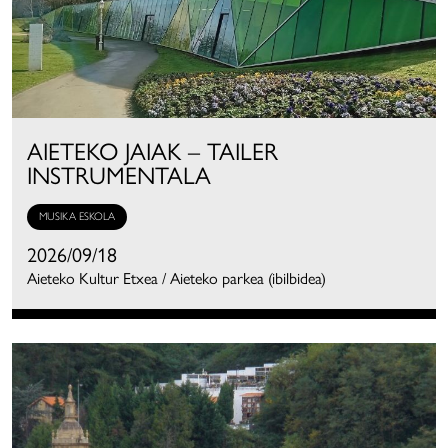
AIETEKO JAIAK – TAILER
INSTRUMENTALA
MUSIKA ESKOLA
2026/09/18
Aieteko Kultur Etxea / Aieteko parkea (ibilbidea)