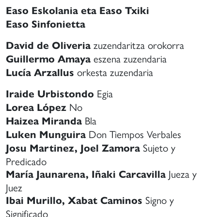
Easo Eskolania eta Easo Txiki
Easo Sinfonietta
zuzendaritza orokorra
David de Oliveria
eszena zuzendaria
Guillermo Amaya
orkesta zuzendaria
Lucía Arzallus
Egia
Iraide Urbistondo
No
Lorea López
Bla
Haizea Miranda
Don Tiempos Verbales
Luken Munguira
Sujeto y
Josu Martinez, Joel Zamora
Predicado
Jueza y
María Jaunarena, Iñaki Carcavilla
Juez
Signo y
Ibai Murillo, Xabat Caminos
Significado