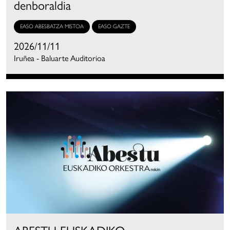
denboraldia
EASO ABESBATZA MISTOA
EASO GAZTE
2026/11/11
Iruñea - Baluarte Auditorioa