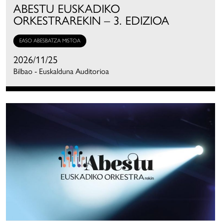
ABESTU EUSKADIKO
ORKESTRAREKIN – 3. EDIZIOA
EASO ABESBATZA MISTOA
2026/11/25
Bilbao - Euskalduna Auditorioa