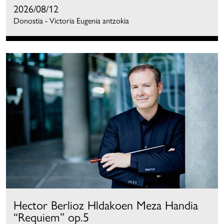
2026/08/12
Donostia - Victoria Eugenia antzokia
Hector Berlioz Hldakoen Meza Handia
“Requiem” op.5