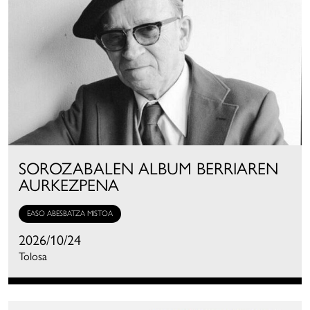
SOROZABALEN ALBUM BERRIAREN
AURKEZPENA
EASO ABESBATZA MISTOA
2026/10/24
Tolosa