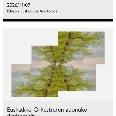
2026/11/07
Bilbao - Euskalduna Auditorioa
Euskadiko Orkestraren abonuko
denboraldia