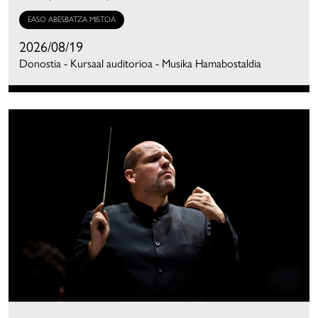
EASO ABESBATZA MISTOA
2026/08/19
Donostia - Kursaal auditorioa - Musika Hamabostaldia