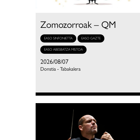
Zomozorroak – QM
EASO SINFONIETTA
EASO GAZTE
EASO ABESBATZA MISTOA
2026/08/07
Donstia - Tabakalera