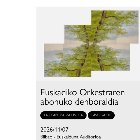
Euskadiko Orkestraren
abonuko denboraldia
EASO ABESBATZA MISTOA
EASO GAZTE
2026/11/07
Bilbao - Euskalduna Auditorioa