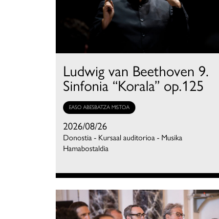
Ludwig van Beethoven 9.
Sinfonia “Korala” op.125
EASO ABESBATZA MISTOA
2026/08/26
Donostia - Kursaal auditorioa - Musika
Hamabostaldia