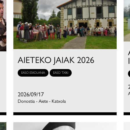
AIETEKO JAIAK 2026
EASO ESKOLANIA
EASO TXIKI
2026/09/17
A
Donostia - Aiete - Katxola