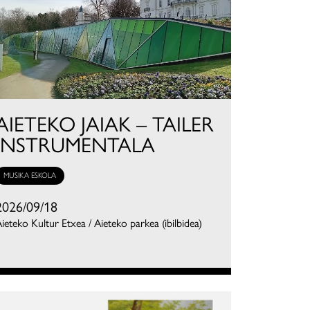
AIETEKO JAIAK – TAILER
INSTRUMENTALA
MUSIKA ESKOLA
2026/09/18
ieteko Kultur Etxea / Aieteko parkea (ibilbidea)