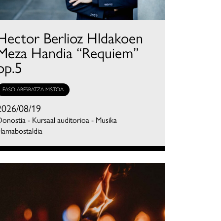
Hector Berlioz Hldakoen
Meza Handia “Requiem”
op.5
EASO ABESBATZA MISTOA
2026/08/19
onostia - Kursaal auditorioa - Musika
Hamabostaldia