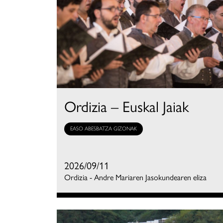
Ordizia – Euskal Jaiak
EASO ABESBATZA GIZONAK
2026/09/11
Ordizia - Andre Mariaren Jasokundearen eliza