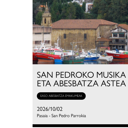
SAN PEDROKO MUSIKA
ETA ABESBATZA ASTEA
EASO ABESBATZA EMAKUMEAK
2026/10/02
Pasaia - San Pedro Parrokia