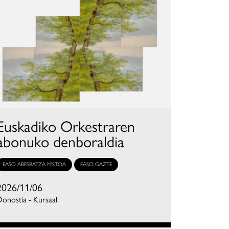
Euskadiko Orkestraren
abonuko denboraldia
EASO ABESBATZA MISTOA
EASO GAZTE
2026/11/06
onostia - Kursaal