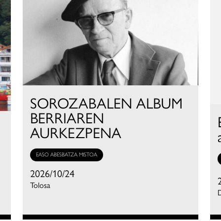
SOROZABALEN ALBUM
BERRIAREN
AURKEZPENA
EASO ABESBATZA MISTOA
2026/10/24
Tolosa
D