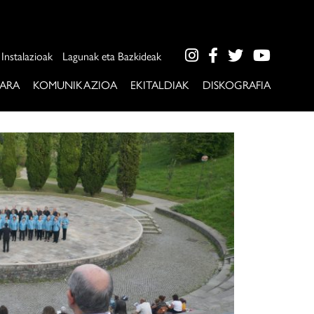
Instalazioak
Lagunak eta Bazkideak
ARA
KOMUNIKAZIOA
EKITALDIAK
DISKOGRAFIA