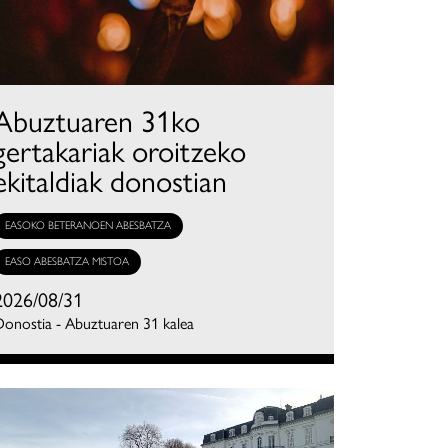
Abuztuaren 31ko
gertakariak oroitzeko
ekitaldiak donostian
EASOKO BETERANOEN ABESBATZA
EASO ABESBATZA MISTOA
2026/08/31
onostia - Abuztuaren 31 kalea