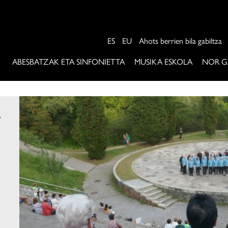
ES
EU
Ahots berrien bila gabiltza
ABESBATZAK ETA SINFONIETTA
MUSIKA ESKOLA
NOR G
a