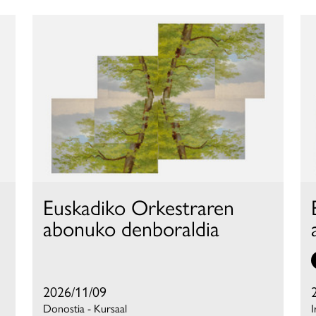
Euskadiko Orkestraren
abonuko denboraldia
2026/11/09
Donostia - Kursaal
I