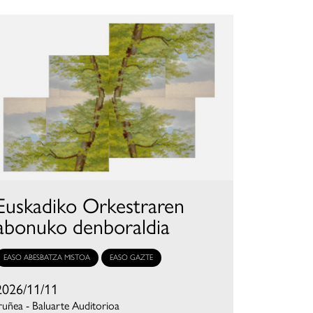
Euskadiko Orkestraren
abonuko denboraldia
EASO ABESBATZA MISTOA
EASO GAZTE
2026/11/11
ruñea - Baluarte Auditorioa