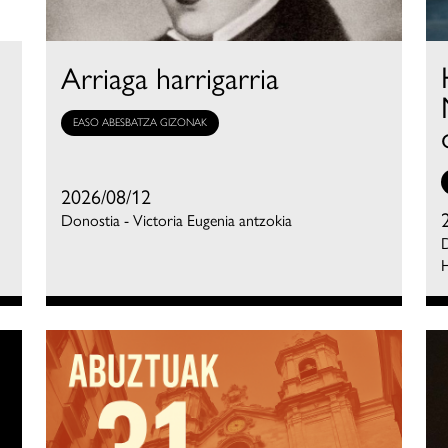
Arriaga harrigarria
EASO ABESBATZA GIZONAK
2026/08/12
Donostia - Victoria Eugenia antzokia
D