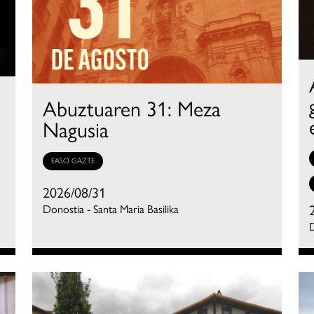
Abuztuaren 31: Meza
Nagusia
EASO GAZTE
2026/08/31
Donostia - Santa Maria Basilika
D