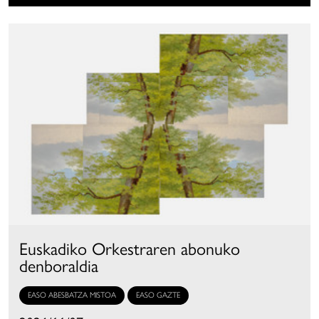
Euskadiko Orkestraren abonuko
denboraldia
EASO ABESBATZA MISTOA
EASO GAZTE