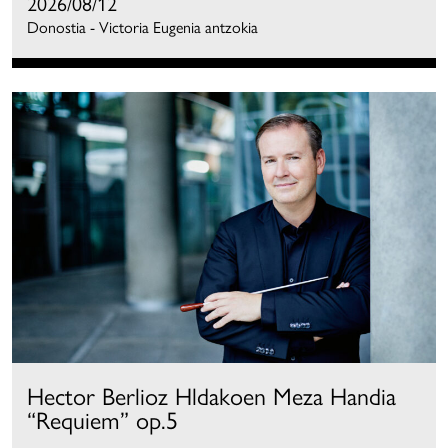
2026/08/12
Donostia - Victoria Eugenia antzokia
Hector Berlioz Hldakoen Meza Handia
“Requiem” op.5