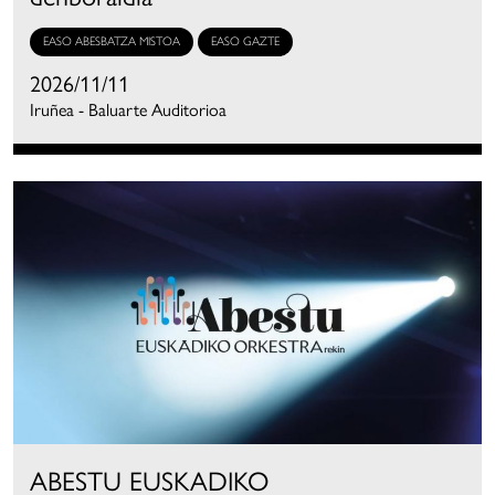
EASO ABESBATZA MISTOA
EASO GAZTE
2026/11/11
Iruñea - Baluarte Auditorioa
ABESTU EUSKADIKO