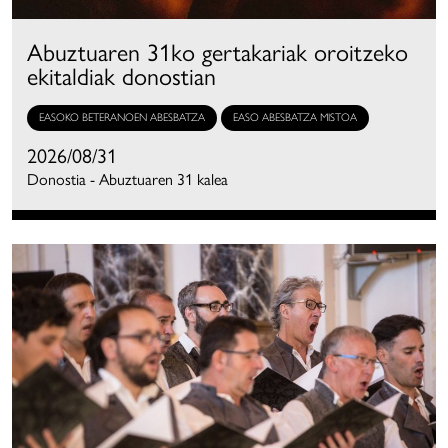
Abuztuaren 31ko gertakariak oroitzeko
ekitaldiak donostian
EASOKO BETERANOEN ABESBATZA
EASO ABESBATZA MISTOA
2026/08/31
Donostia - Abuztuaren 31 kalea