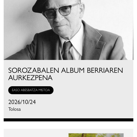
SOROZABALEN ALBUM BERRIAREN
AURKEZPENA
EASO ABESBATZA MISTOA
2026/10/24
Tolosa