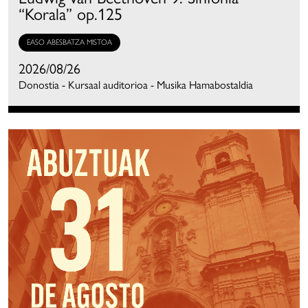
“Korala” op.125
EASO ABESBATZA MISTOA
2026/08/26
Donostia - Kursaal auditorioa - Musika Hamabostaldia