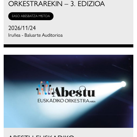
ORKESTRAREKIN – 3. EDIZIOA
EASO ABESBATZA MISTOA
2026/11/24
Iruñea - Baluarte Auditorioa