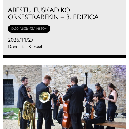
ABESTU EUSKADIKO
ORKESTRAREKIN – 3. EDIZIOA
EASO ABESBATZA MISTOA
2026/11/27
Donostia - Kursaal