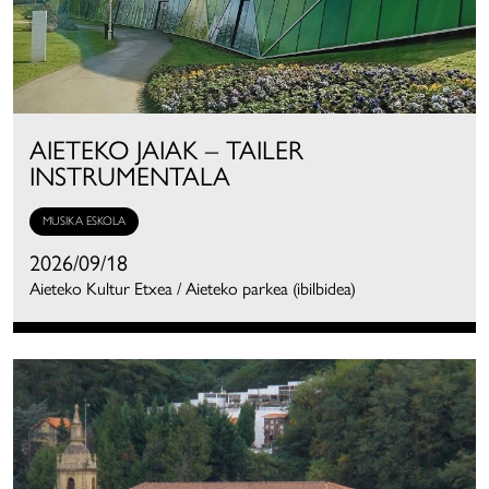
AIETEKO JAIAK – TAILER
INSTRUMENTALA
MUSIKA ESKOLA
2026/09/18
Aieteko Kultur Etxea / Aieteko parkea (ibilbidea)