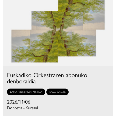
Euskadiko Orkestraren abonuko
denboraldia
EASO ABESBATZA MISTOA
EASO GAZTE
2026/11/06
Donostia - Kursaal