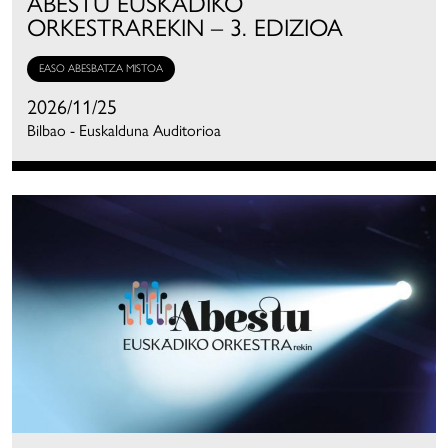
ABESTU EUSKADIKO
ORKESTRAREKIN – 3. EDIZIOA
EASO ABESBATZA MISTOA
2026/11/25
Bilbao - Euskalduna Auditorioa