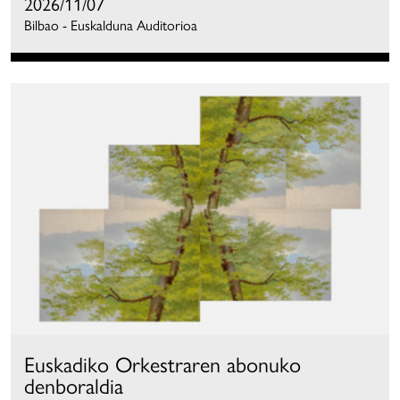
2026/11/07
Bilbao - Euskalduna Auditorioa
Euskadiko Orkestraren abonuko
denboraldia