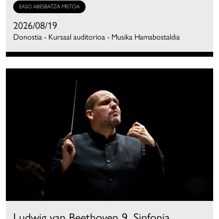
EASO ABESBATZA MISTOA
2026/08/19
Donostia - Kursaal auditorioa - Musika Hamabostaldia
Ludwig van Beethoven 9. Sinfonia