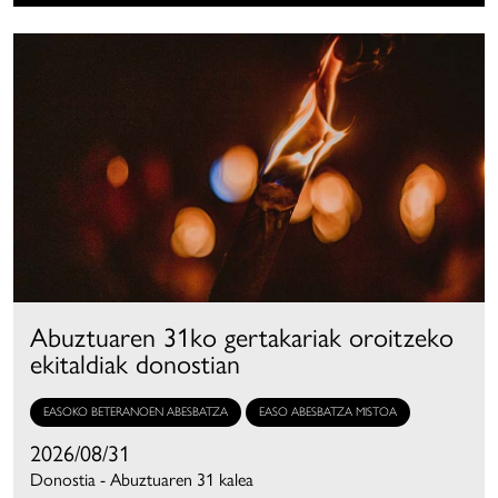
Abuztuaren 31ko gertakariak oroitzeko
ekitaldiak donostian
EASOKO BETERANOEN ABESBATZA
EASO ABESBATZA MISTOA
2026/08/31
Donostia - Abuztuaren 31 kalea