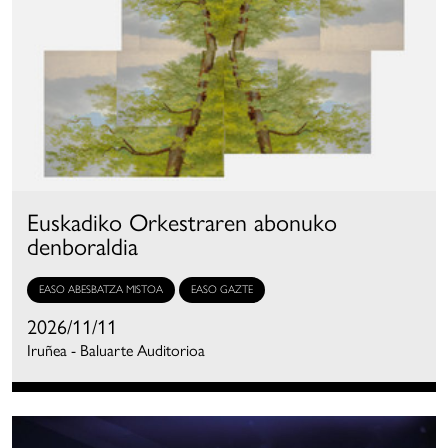
Euskadiko Orkestraren abonuko
denboraldia
EASO ABESBATZA MISTOA
EASO GAZTE
2026/11/11
Iruñea - Baluarte Auditorioa