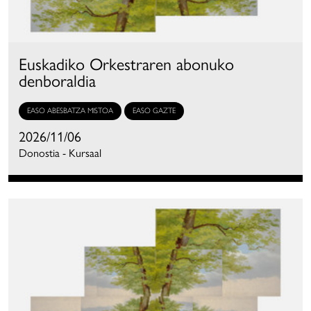
Euskadiko Orkestraren abonuko
denboraldia
EASO ABESBATZA MISTOA
EASO GAZTE
2026/11/06
Donostia - Kursaal