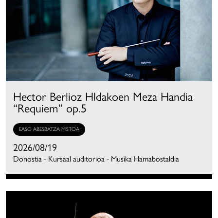
Hector Berlioz Hldakoen Meza Handia
“Requiem” op.5
EASO ABESBATZA MISTOA
2026/08/19
Donostia - Kursaal auditorioa - Musika Hamabostaldia