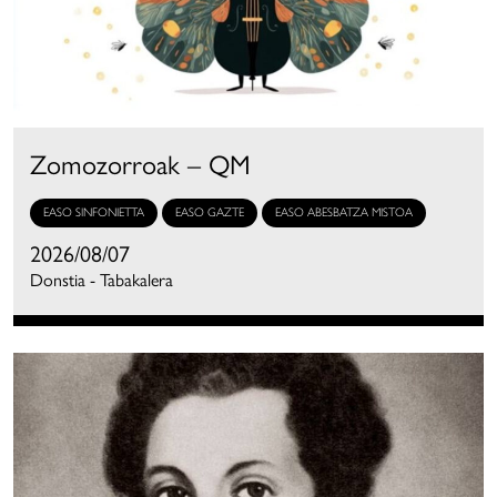
Zomozorroak – QM
EASO SINFONIETTA
EASO GAZTE
EASO ABESBATZA MISTOA
2026/08/07
Donstia - Tabakalera