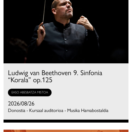
Ludwig van Beethoven 9. Sinfonia
“Korala” op.125
EASO ABESBATZA MISTOA
2026/08/26
Donostia - Kursaal auditorioa - Musika Hamabostaldia