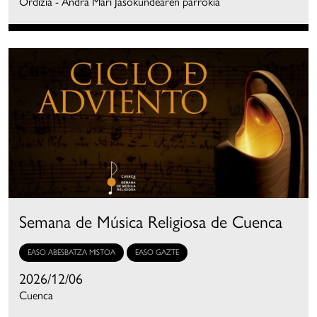
Ordizia - Andra Mari Jasokundearen parrokia
Semana de Música Religiosa de Cuenca
EASO ABESBATZA MISTOA
EASO GAZTE
2026/12/06
Cuenca