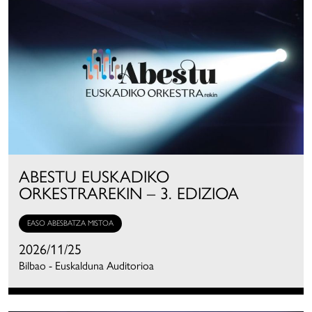
ABESTU EUSKADIKO
ORKESTRAREKIN – 3. EDIZIOA
EASO ABESBATZA MISTOA
2026/11/25
Bilbao - Euskalduna Auditorioa