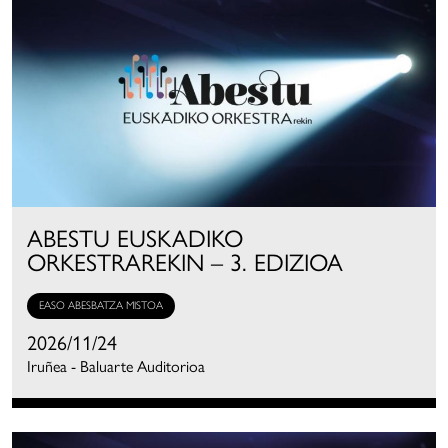
ABESTU EUSKADIKO
ORKESTRAREKIN – 3. EDIZIOA
EASO ABESBATZA MISTOA
2026/11/24
Iruñea - Baluarte Auditorioa