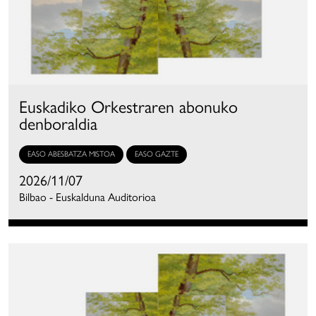
Euskadiko Orkestraren abonuko
denboraldia
EASO ABESBATZA MISTOA
EASO GAZTE
2026/11/07
Bilbao - Euskalduna Auditorioa