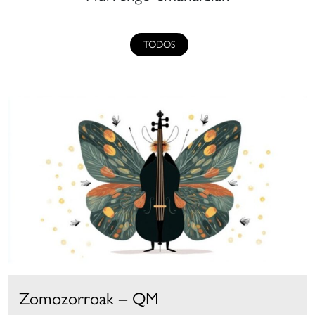
TODOS
Zomozorroak – QM