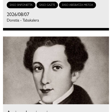
EASO SINFONIETTA
EASO GAZTE
EASO ABESBATZA MISTOA
2026/08/07
Donstia - Tabakalera