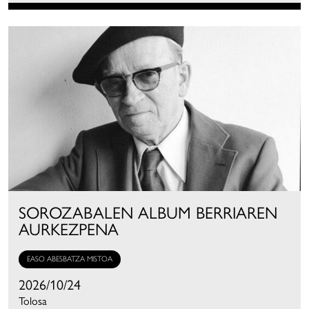
SOROZABALEN ALBUM BERRIAREN
AURKEZPENA
EASO ABESBATZA MISTOA
2026/10/24
Tolosa