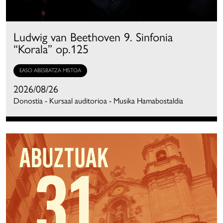
Ludwig van Beethoven 9. Sinfonia
“Korala” op.125
EASO ABESBATZA MISTOA
2026/08/26
Donostia - Kursaal auditorioa - Musika Hamabostaldia