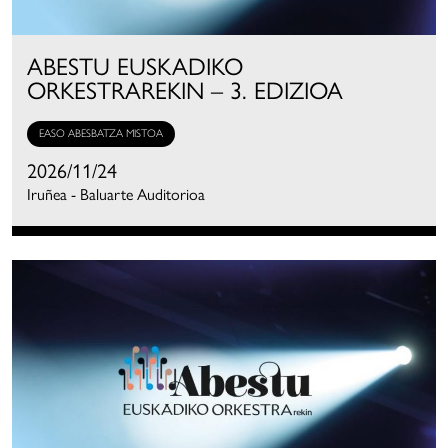
ABESTU EUSKADIKO
ORKESTRAREKIN – 3. EDIZIOA
EASO ABESBATZA MISTOA
2026/11/24
Iruñea - Baluarte Auditorioa