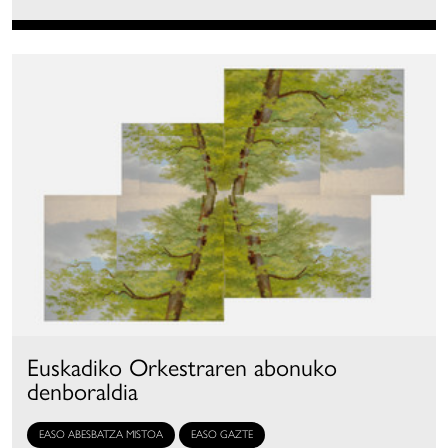
Euskadiko Orkestraren abonuko
denboraldia
EASO ABESBATZA MISTOA
EASO GAZTE