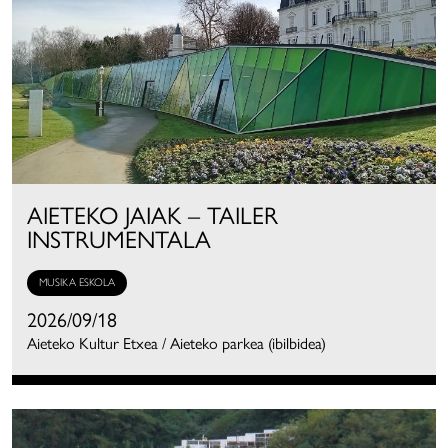
AIETEKO JAIAK – TAILER
INSTRUMENTALA
MUSIKA ESKOLA
2026/09/18
Aieteko Kultur Etxea / Aieteko parkea (ibilbidea)