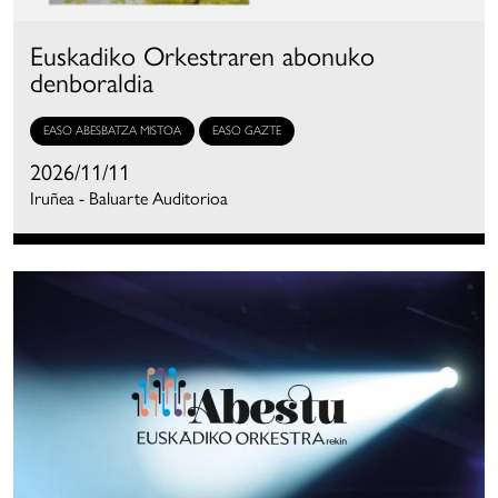
Euskadiko Orkestraren abonuko
denboraldia
EASO ABESBATZA MISTOA
EASO GAZTE
2026/11/11
Iruñea - Baluarte Auditorioa