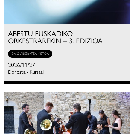
ABESTU EUSKADIKO
ORKESTRAREKIN – 3. EDIZIOA
EASO ABESBATZA MISTOA
2026/11/27
Donostia - Kursaal