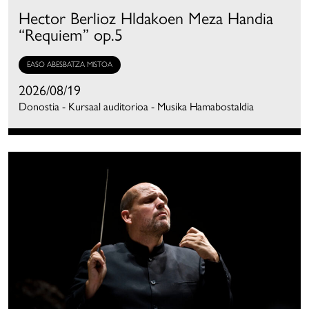
Hector Berlioz Hldakoen Meza Handia
“Requiem” op.5
EASO ABESBATZA MISTOA
2026/08/19
Donostia - Kursaal auditorioa - Musika Hamabostaldia