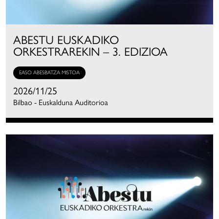
ABESTU EUSKADIKO
ORKESTRAREKIN – 3. EDIZIOA
EASO ABESBATZA MISTOA
2026/11/25
Bilbao - Euskalduna Auditorioa