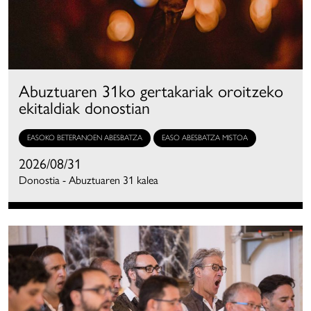
Abuztuaren 31ko gertakariak oroitzeko
ekitaldiak donostian
EASOKO BETERANOEN ABESBATZA
EASO ABESBATZA MISTOA
2026/08/31
Donostia - Abuztuaren 31 kalea