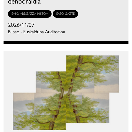
denboraldia
EASO ABESBATZA MISTOA
EASO GAZTE
2026/11/07
Bilbao - Euskalduna Auditorioa