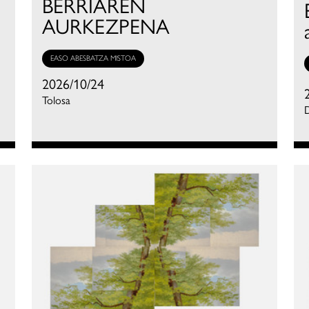
BERRIAREN
AURKEZPENA
EASO ABESBATZA MISTOA
2026/10/24
Tolosa
D