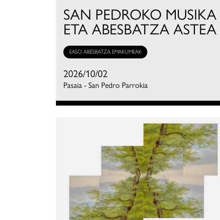
SAN PEDROKO MUSIKA
ETA ABESBATZA ASTEA
EASO ABESBATZA EMAKUMEAK
2026/10/02
Pasaia - San Pedro Parrokia