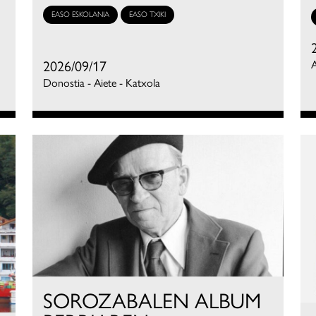
EASO ESKOLANIA
EASO TXIKI
2026/09/17
A
Donostia - Aiete - Katxola
SOROZABALEN ALBUM