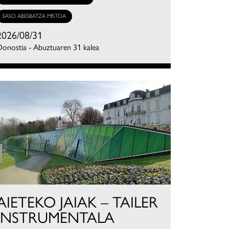
EASO ABESBATZA MISTOA
2026/08/31
onostia - Abuztuaren 31 kalea
AIETEKO JAIAK – TAILER
INSTRUMENTALA