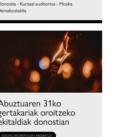
onostia - Kursaal auditorioa - Musika
Hamabostaldia
Abuztuaren 31ko
gertakariak oroitzeko
ekitaldiak donostian
EASOKO BETERANOEN ABESBATZA