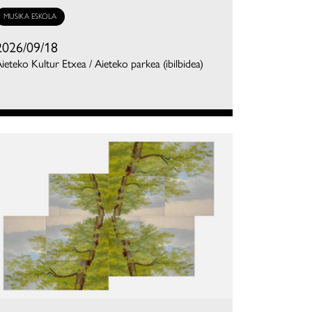
MUSIKA ESKOLA
2026/09/18
ieteko Kultur Etxea / Aieteko parkea (ibilbidea)