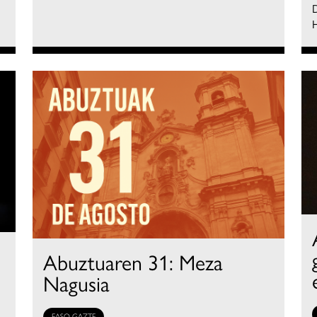
D
Abuztuaren 31: Meza
Nagusia
EASO GAZTE