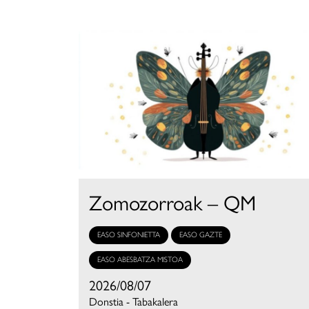
Zomozorroak – QM
EASO SINFONIETTA
EASO GAZTE
EASO ABESBATZA MISTOA
2026/08/07
Donstia - Tabakalera