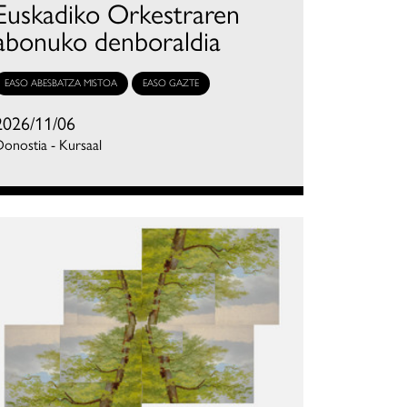
Euskadiko Orkestraren
abonuko denboraldia
EASO ABESBATZA MISTOA
EASO GAZTE
2026/11/06
onostia - Kursaal