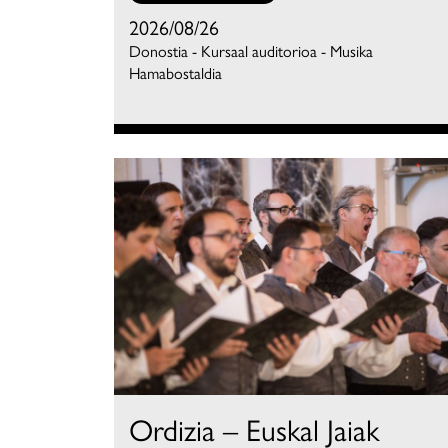
2026/08/26
Donostia - Kursaal auditorioa - Musika
Hamabostaldia
Ordizia – Euskal Jaiak