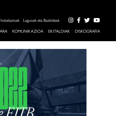
Instalazioak
Lagunak eta Bazkideak
ARA
KOMUNIKAZIOA
EKITALDIAK
DISKOGRAFIA