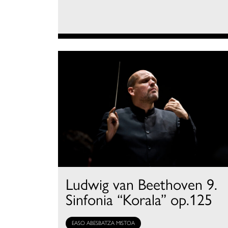
Ludwig van Beethoven 9.
Sinfonia “Korala” op.125
EASO ABESBATZA MISTOA