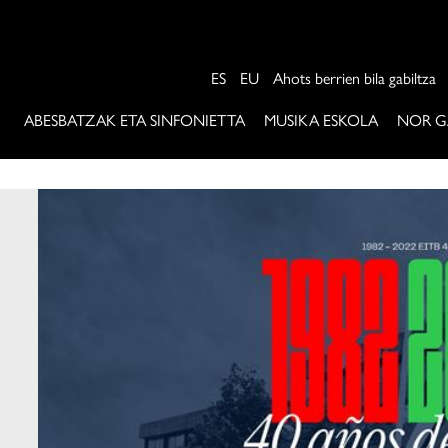
ES
EU
Ahots berrien bila gabiltza
ABESBATZAK ETA SINFONIETTA
MUSIKA ESKOLA
NOR G