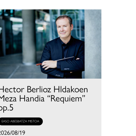
Hector Berlioz Hldakoen
Meza Handia “Requiem”
op.5
EASO ABESBATZA MISTOA
2026/08/19