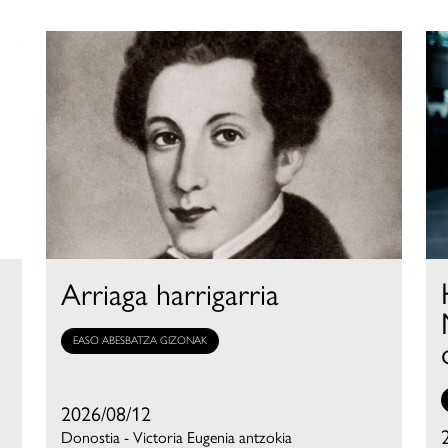
Arriaga harrigarria
EASO ABESBATZA GIZONAK
2026/08/12
Donostia - Victoria Eugenia antzokia