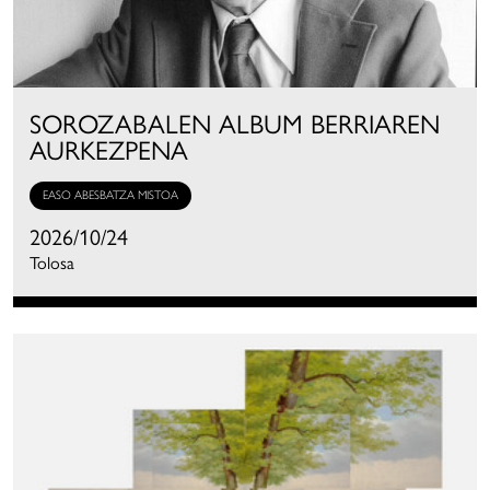
SOROZABALEN ALBUM BERRIAREN
AURKEZPENA
EASO ABESBATZA MISTOA
2026/10/24
Tolosa