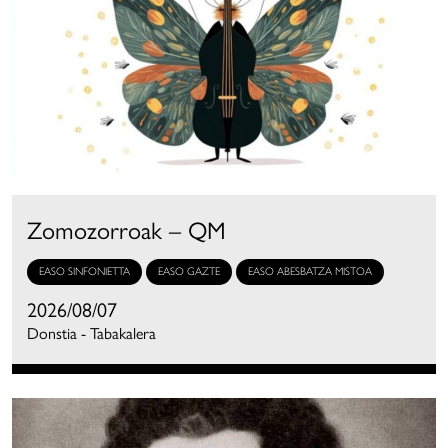
Zomozorroak – QM
EASO SINFONIETTA
EASO GAZTE
EASO ABESBATZA MISTOA
2026/08/07
Donstia - Tabakalera