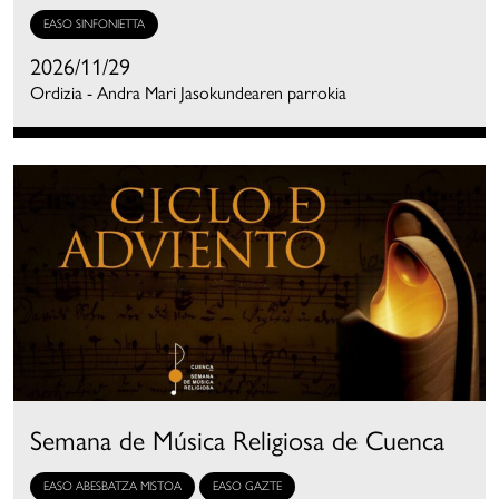
EASO SINFONIETTA
2026/11/29
Ordizia - Andra Mari Jasokundearen parrokia
Semana de Música Religiosa de Cuenca
EASO ABESBATZA MISTOA
EASO GAZTE