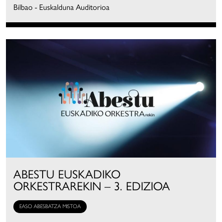
Bilbao - Euskalduna Auditorioa
ABESTU EUSKADIKO
ORKESTRAREKIN – 3. EDIZIOA
EASO ABESBATZA MISTOA