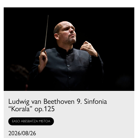
Ludwig van Beethoven 9. Sinfonia
“Korala” op.125
EASO ABESBATZA MISTOA
2026/08/26