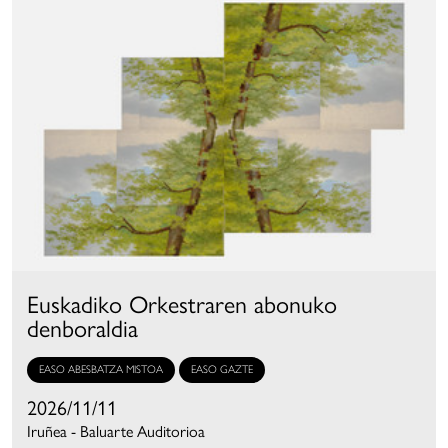
Euskadiko Orkestraren abonuko
denboraldia
EASO ABESBATZA MISTOA
EASO GAZTE
2026/11/11
Iruñea - Baluarte Auditorioa