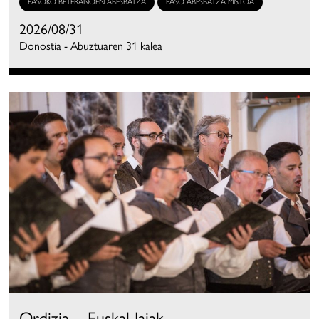
EASOKO BETERANOEN ABESBATZA
EASO ABESBATZA MISTOA
2026/08/31
Donostia - Abuztuaren 31 kalea
Ordizia – Euskal Jaiak