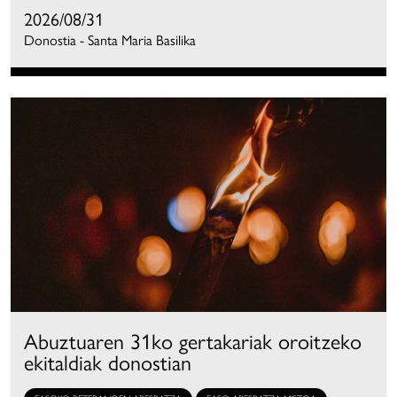
2026/08/31
Donostia - Santa Maria Basilika
Abuztuaren 31ko gertakariak oroitzeko
ekitaldiak donostian