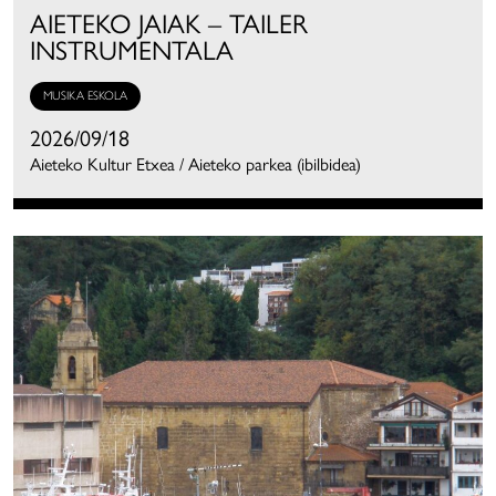
AIETEKO JAIAK – TAILER
INSTRUMENTALA
MUSIKA ESKOLA
2026/09/18
Aieteko Kultur Etxea / Aieteko parkea (ibilbidea)