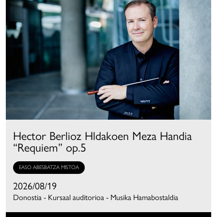
Hector Berlioz Hldakoen Meza Handia
“Requiem” op.5
EASO ABESBATZA MISTOA
2026/08/19
Donostia - Kursaal auditorioa - Musika Hamabostaldia