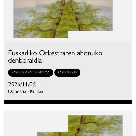
Euskadiko Orkestraren abonuko
denboraldia
EASO ABESBATZA MISTOA
EASO GAZTE
2026/11/06
Donostia - Kursaal