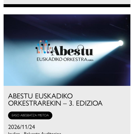
ABESTU EUSKADIKO
ORKESTRAREKIN – 3. EDIZIOA
EASO ABESBATZA MISTOA
2026/11/24
Iruñea - Baluarte Auditorioa