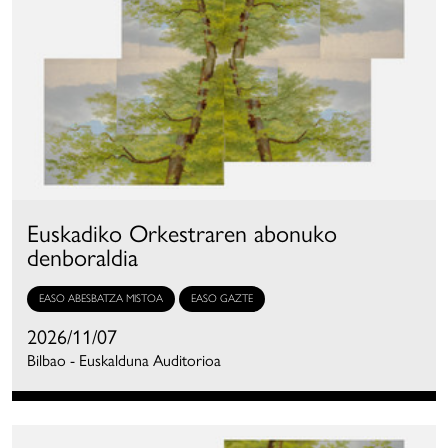
Euskadiko Orkestraren abonuko
denboraldia
EASO ABESBATZA MISTOA
EASO GAZTE
2026/11/07
Bilbao - Euskalduna Auditorioa