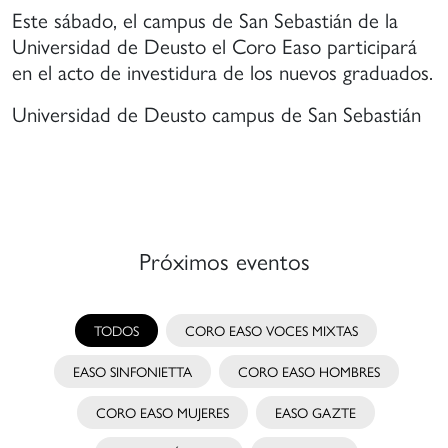
e
Este sábado, el campus de San Sebastián de la
anera
Universidad de Deusto el Coro Easo participará
ue
en el acto de investidura de los nuevos graduados.
uedan
articipar
Universidad de Deusto campus de San Sebastián
n
stivales
onciertos
e
ayor
Próximos eventos
vel
igencia.
TODOS
CORO EASO VOCES MIXTAS
EASO SINFONIETTA
CORO EASO HOMBRES
CORO EASO MUJERES
EASO GAZTE