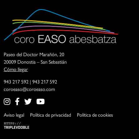
Coro
La
Easo
Asociación
Paseo del Doctor Marañón, 20
Abesbatza
Coro
20009 Donostia – San Sebastián
Easo
Cómo llegar
es
943 217 592
|
943 217 592
una
coroeaso@coroeaso.com
entidad
cuya
finalidad
principal
Aviso legal
Política de privacidad
Política de cookies
es
la
creación,