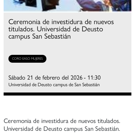
mpulso
ormación
Ceremonia de investidura de nuevos
e
titulados. Universidad de Deusto
oros
campus San Sebastián
mateurs
on
na
spiración
CORO EASO MUJERES
e
alidad
Sábado 21 de febrero del 2026
- 11:30
ercana
Universidad de Deusto campus de San Sebastián
e
s
randes
Ceremonia de investidura de nuevos titulados.
oros
Universidad de Deusto campus San Sebastián.
rofesionales,