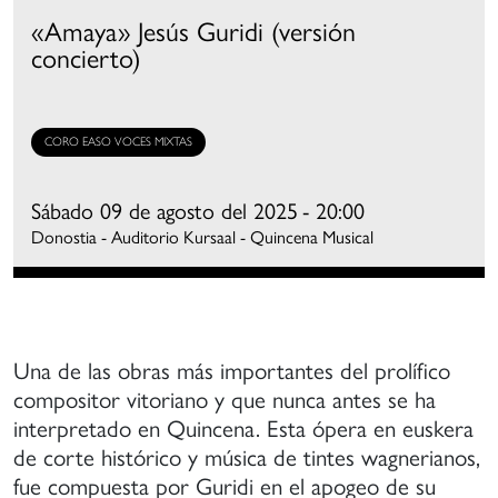
mpulso
«Amaya» Jesús Guridi (versión
concierto)
ormación
e
oros
mateurs
CORO EASO VOCES MIXTAS
on
na
Sábado 09 de agosto del 2025
- 20:00
spiración
Donostia - Auditorio Kursaal - Quincena Musical
e
alidad
ercana
Una de las obras más importantes del prolífico
e
compositor vitoriano y que nunca antes se ha
s
interpretado en Quincena. Esta ópera en euskera
randes
de corte histórico y música de tintes wagnerianos,
oros
fue compuesta por Guridi en el apogeo de su
rofesionales,