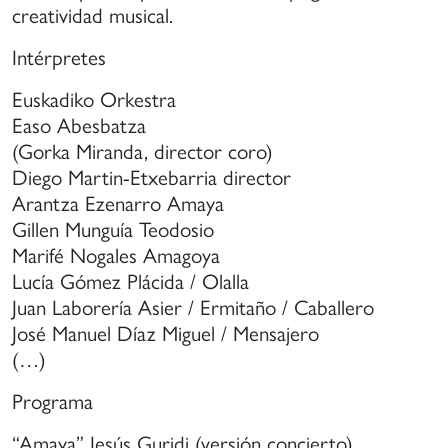
e
creatividad musical.
anera
Intérpretes
ue
uedan
Euskadiko Orkestra
articipar
Easo Abesbatza
n
(Gorka Miranda, director coro)
stivales
Diego Martin-Etxebarria director
Arantza Ezenarro Amaya
onciertos
Gillen Munguía Teodosio
e
ayor
Marifé Nogales Amagoya
vel
Lucía Gómez Plácida / Olalla
Juan Laborería Asier / Ermitaño / Caballero
igencia.
José Manuel Díaz Miguel / Mensajero
(…)
Programa
“Amaya” Jesús Guridi (versión concierto)