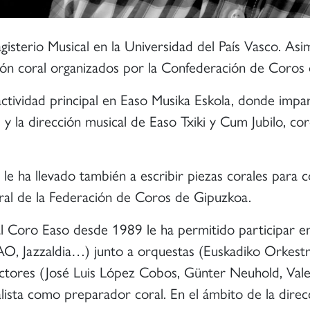
isterio Musical en la Universidad del País Vasco. As
ión coral organizados por la Confederación de Coros 
actividad principal en Easo Musika Eskola, donde impa
, y la dirección musical de Easo Txiki y Cum Jubilo, 
le ha llevado también a escribir piezas corales para co
ral de la Federación de Coros de Gipuzkoa.
n al Coro Easo desde 1989 le ha permitido participar 
, Jazzaldia…) junto a orquestas (Euskadiko Orkestra
ctores (José Luis López Cobos, Günter Neuhold, Val
alista como preparador coral. En el ámbito de la direc