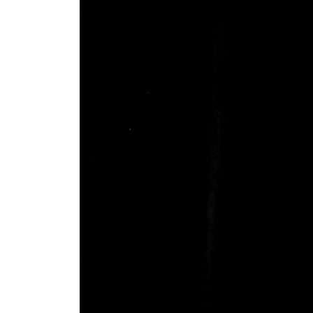
profesionales,
de
manera
que
puedan
participar
en
festivales
y
conciertos
de
mayor
nivel
y
exigencia.