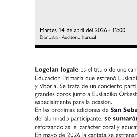
el
impulso
y
formación
Martes 14 de abril del 2026
- 12:00
de
Donostia - Auditorio Kursaal
coros
amateurs
con
una
es el título de una can
aspiración
Logelan logale
de
Educación Primaria que estrenó Euskad
calidad
y Vitoria. Se trata de un concierto par
cercana
grandes coros junto a Euskadiko Orkes
a
especialmente para la ocasión.
la
En las próximas ediciones de
San Seba
de
del alumnado participante,
se sumarán
los
reforzando así el carácter coral y educa
grandes
En mayo de 2026 la cantata se estrenará
coros