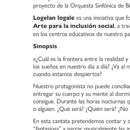
proyecto de la Orquesta Sinfónica de Bi
profesionales,
de
es una iniciativa que
Logelan logale
manera
, a tr
Arte para la inclusión social
que
en los centros educativos de nuestro pa
puedan
participar
Sinopsis
en
festivales
«¿Cuál es la frontera entre la realidad
y
los sueños en nuestro día a día? ¿Va a
conciertos
cuando estamos despiertos?
de
mayor
Nuestro protagonista no puede concilia
nivel
entregar su cuerpo y su mente al dormir.
y
consigue. Durante las horas nocturnas q
exigencia.
o alguien. ¿Qué será? ¿Quién será? ¿No s
En esta cantata pretendemos contar y 
“fantasiosa” y narrar musicalmente las