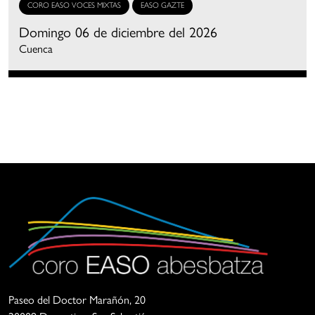
CORO EASO VOCES MIXTAS
EASO GAZTE
Domingo 06 de diciembre del 2026
Cuenca
Coro
La
Easo
Asociación
Paseo del Doctor Marañón, 20