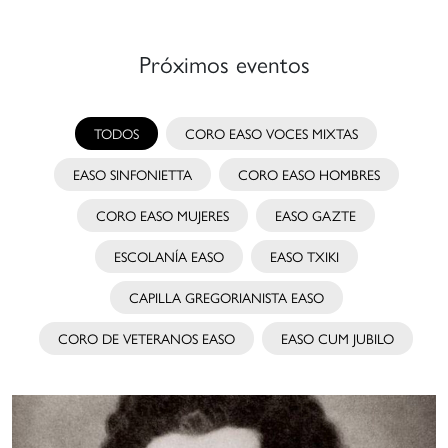
e
anera
Próximos eventos
ue
uedan
articipar
n
TODOS
CORO EASO VOCES MIXTAS
stivales
EASO SINFONIETTA
CORO EASO HOMBRES
onciertos
CORO EASO MUJERES
EASO GAZTE
e
ayor
ESCOLANÍA EASO
EASO TXIKI
vel
CAPILLA GREGORIANISTA EASO
igencia.
CORO DE VETERANOS EASO
EASO CUM JUBILO