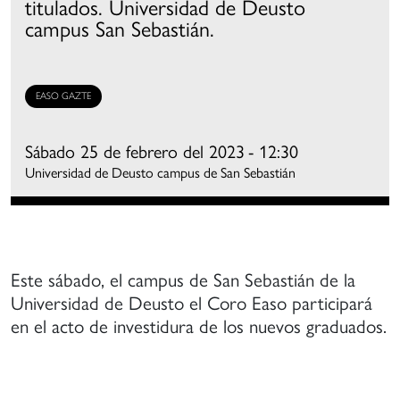
titulados. Universidad de Deusto
mpulso
campus San Sebastián.
ormación
e
oros
EASO GAZTE
mateurs
on
Sábado 25 de febrero del 2023
- 12:30
na
Universidad de Deusto campus de San Sebastián
spiración
e
alidad
ercana
Este sábado, el campus de San Sebastián de la
Universidad de Deusto el Coro Easo participará
e
en el acto de investidura de los nuevos graduados.
s
randes
oros
rofesionales,