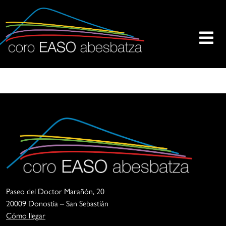
Skip
to
content
oro
a
aso
sociación
besbatza
oro
aso
s
na
ntidad
uya
nalidad
incipal
Coro
La
s
Easo
Asociación
Paseo del Doctor Marañón, 20
Abesbatza
Coro
reación,
20009 Donostia – San Sebastián
Easo
Cómo llegar