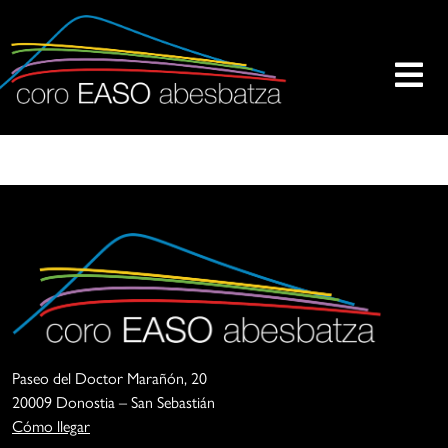
Skip
to
content
oro
a
aso
sociación
besbatza
oro
aso
s
na
ntidad
uya
nalidad
incipal
Coro
La
s
Easo
Asociación
Paseo del Doctor Marañón, 20
Abesbatza
Coro
reación,
20009 Donostia – San Sebastián
Easo
Cómo llegar